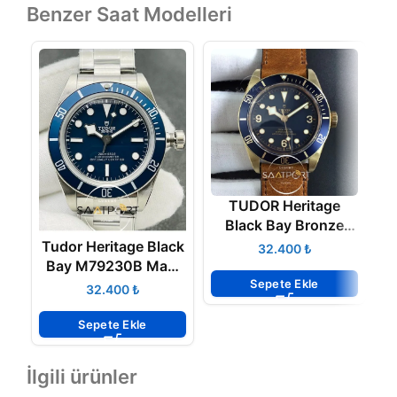
Benzer Saat Modelleri
TUDOR Heritage
Black Bay Bronze
G
Blue XF 1-1 Aged
Tudor Heritage Black
₺
Brown Leather Strap
Bay M79230B Mavi
Super Clon
Sepete Ekle
Kadran Mavi Bezel
₺
Super Clone ETA
Sepete Ekle
İlgili ürünler