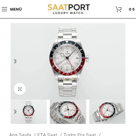
MENÜ
0
₺
Büyütmek için tıklayın
Ana Sayfa
ETA Saat
Tudor Eta Saat