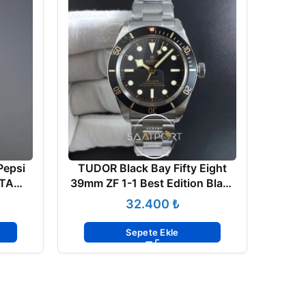
Pepsi
TUDOR Black Bay Fifty Eight
39mm ZF 1-1 Best Edition Black
Dial Eta Swiss klon mekanizma
₺
Sepete Ekle