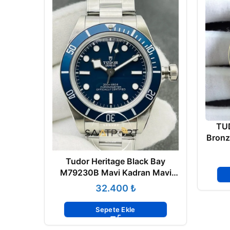
TUD
Bronz
Le
Tudor Heritage Black Bay
M79230B Mavi Kadran Mavi
Bezel Super Clone ETA
₺
Sepete Ekle