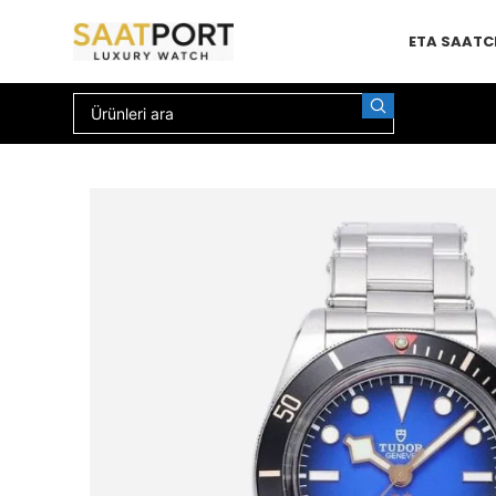
ETA SAAT
C