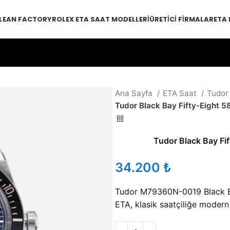
LEAN FACTORY
ROLEX ETA SAAT MODELLERI
ÜRETICI FIRMALAR
ETA
Ana Sayfa
ETA Saat
Tudor
Tudor Black Bay Fifty-Eight 58
Tudor Black Bay Fif
₺
Tudor M79360N-0019 Black B
ETA, klasik saatçiliğe modern 