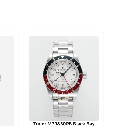
Tudor
ZF 
2
Tudor M79830RB Black Bay