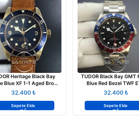
OR Heritage Black Bay
TUDOR Black Bay GMT 
e Blue XF 1-1 Aged Brown
Blue Red Bezel TWF ETA
ather Strap Super Clon
MEKANİZMA 2836
₺
₺
Sepete Ekle
Sepete Ekle