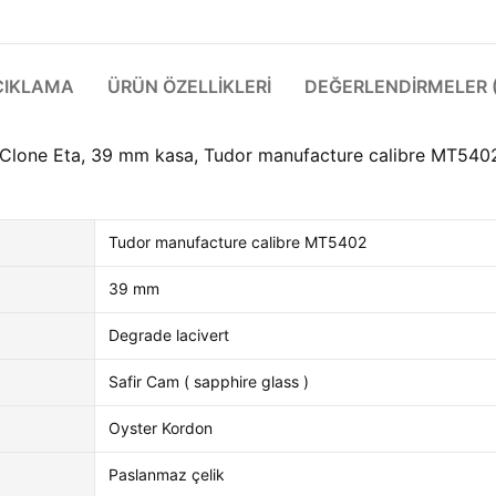
ÇIKLAMA
ÜRÜN ÖZELLIKLERI
DEĞERLENDIRMELER (
er Clone Eta, 39 mm kasa, Tudor manufacture calibre MT540
Tudor manufacture calibre MT5402
39 mm
Degrade lacivert
Safir Cam ( sapphire glass )
Oyster Kordon
Paslanmaz çelik