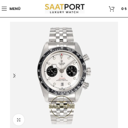
MENÜ
0
₺
Büyütmek için tıklayın