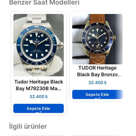
Benzer Saat Modelleri
TUDOR Heritage
Black Bay Bronze
G
Blue XF 1-1 Aged
Tudor Heritage Black
₺
Brown Leather Strap
Bay M79230B Mavi
Super Clon
Sepete Ekle
Kadran Mavi Bezel
₺
Super Clone ETA
Sepete Ekle
İlgili ürünler