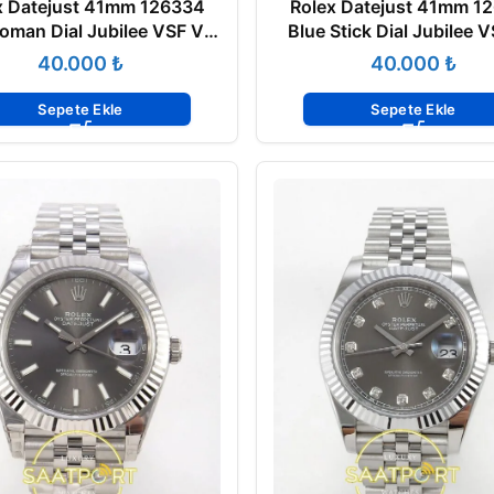
x Datejust 41mm 126334
Rolex Datejust 41mm 1
oman Dial Jubilee VSF V3
Blue Stick Dial Jubilee 
Eta Saat
Eta Saat
₺
₺
Sepete Ekle
Sepete Ekle