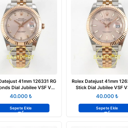
 Datejust 41mm 126331 RG
Rolex Datejust 41mm 126
nds Dial Jubilee VSF V3
Stick Dial Jubilee VSF V
Eta Saat
Saat
₺
₺
Sepete Ekle
Sepete Ekle