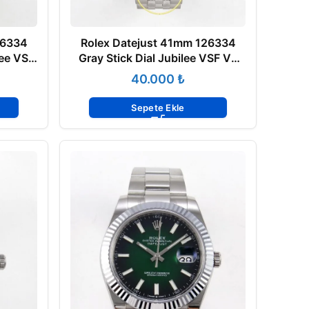
26334
Rolex Datejust 41mm 126334
lee VSF
Gray Stick Dial Jubilee VSF V3
Eta Saat
₺
Sepete Ekle