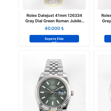
Rolex Datejust 41mm 126334
Role
Gray Dial Green Roman Jubilee
Gray
VSF V3 Eta Saat
₺
Sepete Ekle