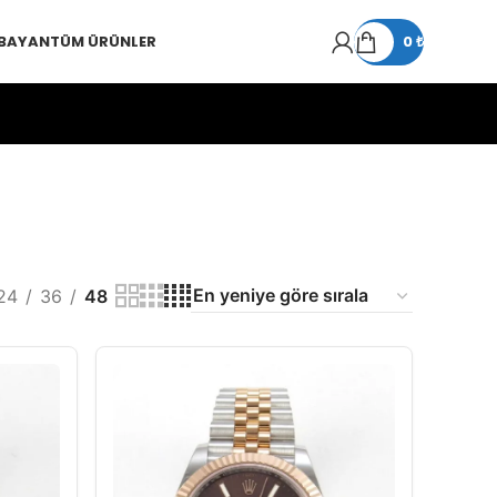
 BAYAN
TÜM ÜRÜNLER
0
₺
24
36
48