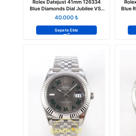
Rolex Datejust 41mm 126334
Role
Blue Diamonds Dial Jubilee VSF
Blue R
V3 Eta Saat
₺
Sepete Ekle