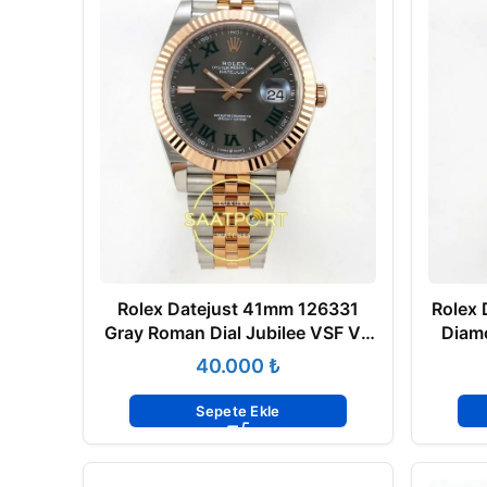
Rolex Datejust 41mm 126331
Rolex
Gray Roman Dial Jubilee VSF V3
Diamo
Eta Saat
₺
Sepete Ekle