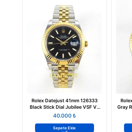
Rolex Datejust 41mm 126333
Role
Black Stick Dial Jubilee VSF V3
Gray R
Eta Saat
₺
Sepete Ekle