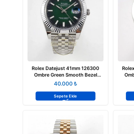
Rolex Datejust 41mm 126300
Role
Ombre Green Smooth Bezel
Omb
Jubilee VSF Factory Eta Saat
Oyst
₺
Sepete Ekle