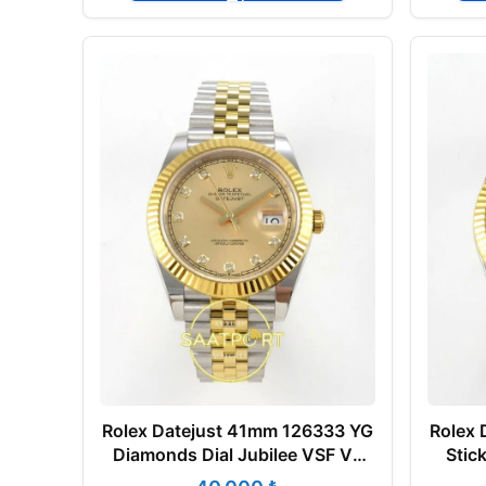
Rolex Datejust 41mm 126333 YG
Rolex 
Diamonds Dial Jubilee VSF V3
Stic
Eta Saat