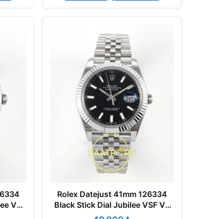
26334
Rolex Datejust 41mm 126334
lee VSF
Black Stick Dial Jubilee VSF V3
Eta Saat