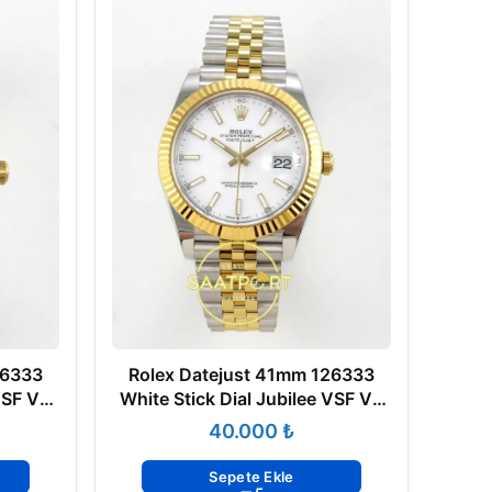
26333
Rolex Datejust 41mm 126333
 VSF V3
White Stick Dial Jubilee VSF V3
Eta Saat
₺
Sepete Ekle