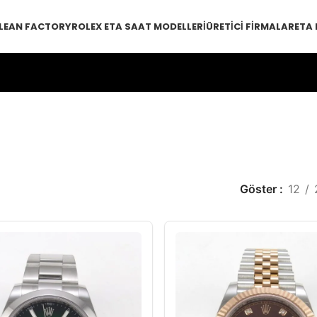
LEAN FACTORY
ROLEX ETA SAAT MODELLERI
ÜRETICI FIRMALAR
ETA
Göster
12