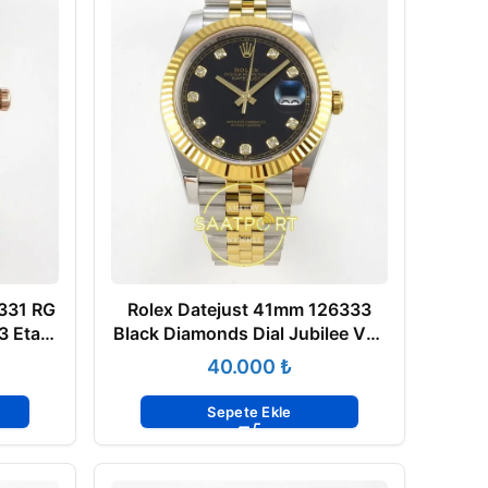
331 RG
Rolex Datejust 41mm 126333
3 Eta
Black Diamonds Dial Jubilee VSF
V3 Eta Saat
₺
Sepete Ekle