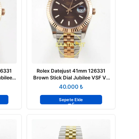
26331
Rolex Datejust 41mm 126331
bilee
Brown Stick Dial Jubilee VSF V3
Eta Saat
₺
Sepete Ekle