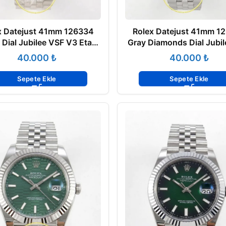
x Datejust 41mm 126334
Rolex Datejust 41mm 1
 Dial Jubilee VSF V3 Eta
Gray Diamonds Dial Jubi
Saat
V3 Eta Saat
₺
₺
Sepete Ekle
Sepete Ekle