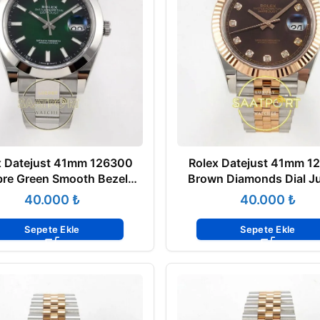
x Datejust 41mm 126300
Rolex Datejust 41mm 1
re Green Smooth Bezel
Brown Diamonds Dial Ju
er VSF Factory Eta Saat
VSF V3 Eta Saat
₺
₺
Sepete Ekle
Sepete Ekle