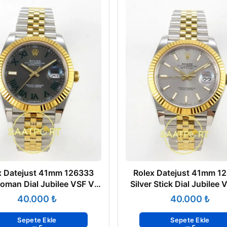
x Datejust 41mm 126333
Rolex Datejust 41mm 1
oman Dial Jubilee VSF V3
Silver Stick Dial Jubilee
Eta Saat
Eta Saat
₺
₺
Sepete Ekle
Sepete Ekle