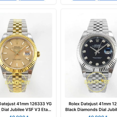
Datejust 41mm 126333 YG
Rolex Datejust 41mm 1
k Dial Jubilee VSF V3 Eta
Black Diamonds Dial Jubi
Saat
V3 Eta Saat