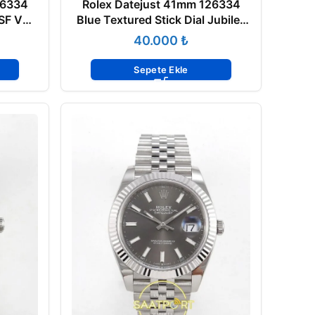
26334
Rolex Datejust 41mm 126334
VSF V3
Blue Textured Stick Dial Jubilee
VSF V3 Eta Saat
₺
Sepete Ekle