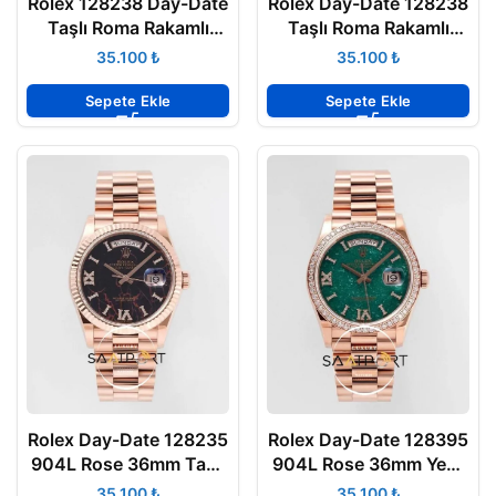
Rolex 128238 Day-Date
Rolex Day-Date 128238
Taşlı Roma Rakamlı
Taşlı Roma Rakamlı
Turkuaz Kadran 904L
Akik Kadran 904L Gold
₺
₺
Gold 36mm 3255 ETA
36mm 3255 ETA
Sepete Ekle
Sepete Ekle
Rolex Day-Date 128235
Rolex Day-Date 128395
904L Rose 36mm Taşlı
904L Rose 36mm Yeşil
Eisenkiesel Kadran
Aventurin Kadran 3255
₺
₺