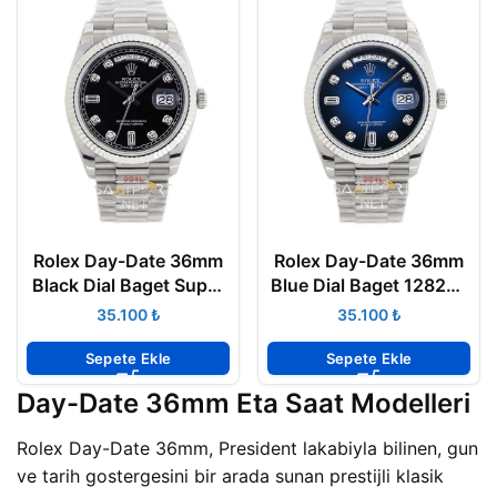
Rolex Day-Date 36mm
Rolex Day-Date 36mm
Black Dial Baget Super
Blue Dial Baget 128239
Clone
Super clone
₺
₺
Sepete Ekle
Sepete Ekle
Day-Date 36mm Eta Saat Modelleri
Rolex Day-Date 36mm, President lakabiyla bilinen, gun
ve tarih gostergesini bir arada sunan prestijli klasik