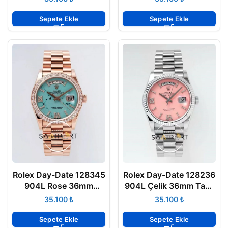
3255 ETA
ETA
Sepete Ekle
Sepete Ekle
Rolex Day-Date 128345
Rolex Day-Date 128236
904L Rose 36mm
904L Çelik 36mm Taşlı
Turkuaz Taşlı Bezel
Pembe Kadran 3255
₺
₺
3255 ETA
ETA
Sepete Ekle
Sepete Ekle