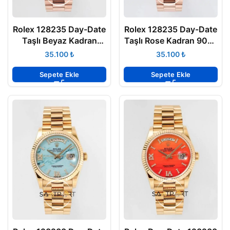
Rolex 128235 Day-Date
Rolex 128235 Day-Date
Taşlı Beyaz Kadran
Taşlı Rose Kadran 904L
904L Rose 36mm 3255
Rose 36mm 3255 ETA
₺
₺
ETA
Sepete Ekle
Sepete Ekle