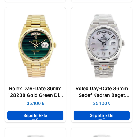
Rolex Day-Date 36mm
Rolex Day-Date 36mm
128238 Gold Green Dial
Sedef Kadran Baget
Super Clone Eta
Super Clone Eta
₺
₺
Sepete Ekle
Sepete Ekle