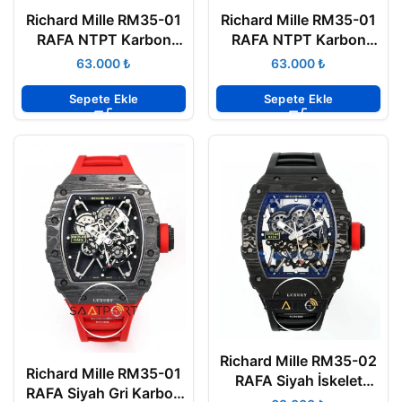
Richard Mille RM35-01
Richard Mille RM35-01
RAFA NTPT Karbon
RAFA NTPT Karbon
Kasa Dokuma Velcro
Kasa Turkuaz Kauçuk
₺
₺
Kayış BBRF ETA
BBRF ETA
Sepete Ekle
Sepete Ekle
Richard Mille RM35-02
Richard Mille RM35-01
RAFA Siyah İskelet
RAFA Siyah Gri Karbon
Kadran Tourbillon