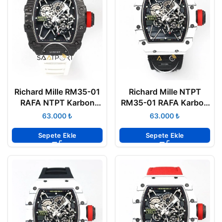
Richard Mille RM35-01
Richard Mille NTPT
RAFA NTPT Karbon
RM35-01 RAFA Karbon
Siyah Kasa Beyaz
Kasa Dokuma Siyah
₺
₺
Kauçuk Kayış BBRF
Velcro Kayış BBRF ETA
ETA
Sepete Ekle
Sepete Ekle