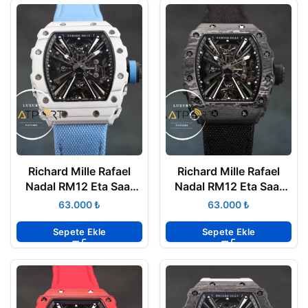
Richard Mille Rafael
Richard Mille Rafael
Nadal RM12 Eta Saat
Nadal RM12 Eta Saat
Tourbillon Turkuaz
Tourbillon Siyah
₺
₺
Kordon
Kauçuk
Sepete Ekle
Sepete Ekle