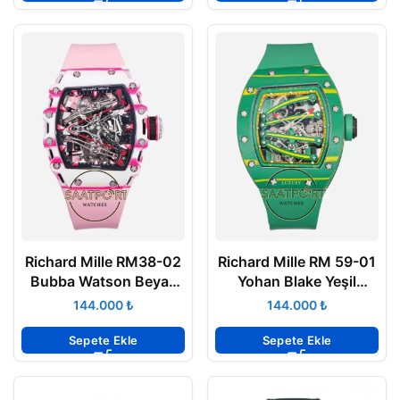
Richard Mille RM38-02
Richard Mille RM 59-01
Bubba Watson Beyaz
Yohan Blake Yeşil
Pembe Karbon Kasa
Karbon Kasa Kauçuk
₺
₺
Kauçuk Kordon
Kordon Tourbillon
Tourbillon Super Clone
Super Clone ETA
Sepete Ekle
Sepete Ekle
ETA