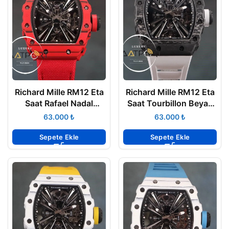
Richard Mille RM12 Eta
Richard Mille RM12 Eta
Saat Rafael Nadal
Saat Tourbillon Beyaz
Tourbillon Kırmızı
Kauçuk
₺
₺
Kauçuk
Sepete Ekle
Sepete Ekle