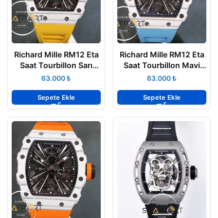
Richard Mille RM12 Eta
Richard Mille RM12 Eta
Saat Tourbillon Sarı
Saat Tourbillon Mavi
Kauçuk
Kauçuk
₺
₺
Sepete Ekle
Sepete Ekle