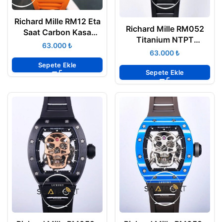
Richard Mille RM12 Eta
Richard Mille RM052
Saat Carbon Kasa
Titanium NTPT
Tourbillon
₺
Tourbillon Skull
₺
Sepete Ekle
Sepete Ekle