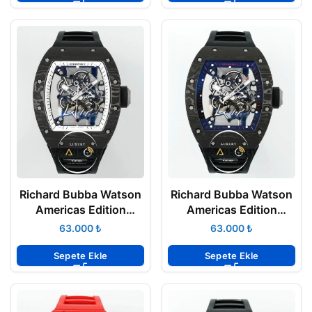
Richard Bubba Watson
Richard Bubba Watson
Americas Edition
Americas Edition
RM055 Beyaz İskelet
RM055 Full Black
₺
₺
Kadran Tourbillon
Tourbillon Karbon Kasa
Karbon Kasa ZF ETA
ZF ETA
Sepete Ekle
Sepete Ekle