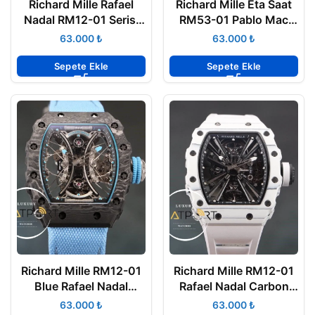
Richard Mille Rafael
Richard Mille Eta Saat
Nadal RM12-01 Serisi
RM53-01 Pablo Mac
Eta Saat Tourbillon
Donough Tourbillon
₺
₺
Karbon Kasa
Sepete Ekle
Sepete Ekle
Richard Mille RM12-01
Richard Mille RM12-01
Blue Rafael Nadal
Rafael Nadal Carbon
Carbon Eta Saat
Eta Saat Tourbillon
₺
₺