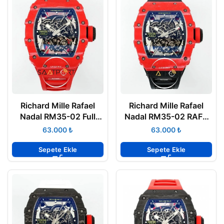
Richard Mille Rafael
Richard Mille Rafael
Nadal RM35-02 Full
Nadal RM35-02 RAFA
Red RAFA Tourbillon
Tourbillon Kırmızı
₺
₺
Karbon Kasa ZF ETA
Karbon Kasa ZF ETA
Sepete Ekle
Sepete Ekle