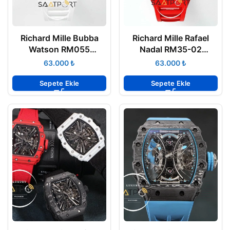
Richard Mille Bubba
Richard Mille Rafael
Watson RM055
Nadal RM35-02
Tourbillon Beyaz
Tourbillon Kırmızı
₺
₺
Karbon ZF ETA
Karbon ZF ETA
Sepete Ekle
Sepete Ekle