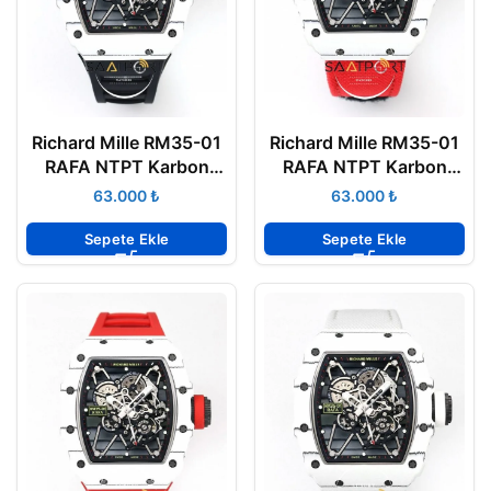
Richard Mille RM35-01
Richard Mille RM35-01
RAFA NTPT Karbon
RAFA NTPT Karbon
Beyaz Kasa Siyah
Kasa Dokuma Kırmızı
₺
₺
Kauçuk Kayış BBRF
Velcro Kayış BBRF ETA
ETA
Sepete Ekle
Sepete Ekle