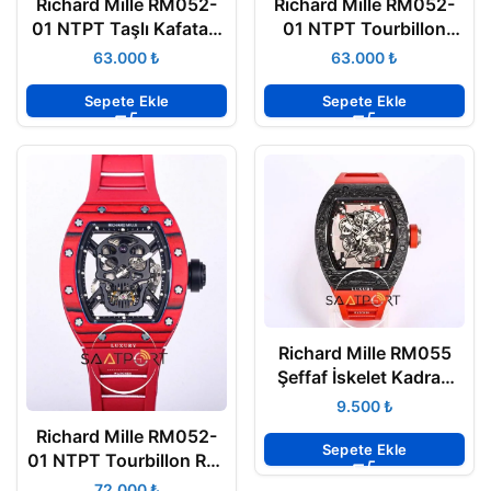
Richard Mille RM052-
Richard Mille RM052-
01 NTPT Taşlı Kafatası
01 NTPT Tourbillon
Kadran
Blue Skull Carbon
₺
₺
Sepete Ekle
Sepete Ekle
Richard Mille RM055
Şeffaf İskelet Kadran
Carbon Kasa
₺
Richard Mille RM052-
Sepete Ekle
01 NTPT Tourbillon Red
Skull Carbon
₺