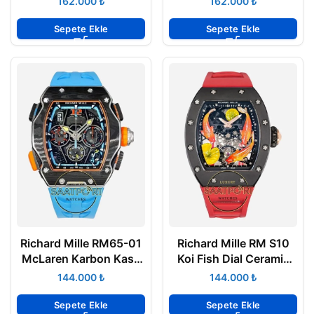
₺
₺
ETA
ETA
Sepete Ekle
Sepete Ekle
Richard Mille RM65-01
Richard Mille RM S10
McLaren Karbon Kasa
Koi Fish Dial Ceramic
Turkuaz Kauçuk
Case Red Rubber Strap
₺
₺
Kordon Tourbillon
Tourbillon Super Clone
Super Clone ETA
ETA
Sepete Ekle
Sepete Ekle