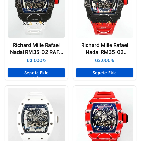
Richard Mille Rafael
Richard Mille Rafael
Nadal RM35-02 RAFA
Nadal RM35-02
Tourbillon Karbon Kasa
Tourbillon Karbon Kasa
₺
₺
ZF ETA
ZF ETA
Sepete Ekle
Sepete Ekle