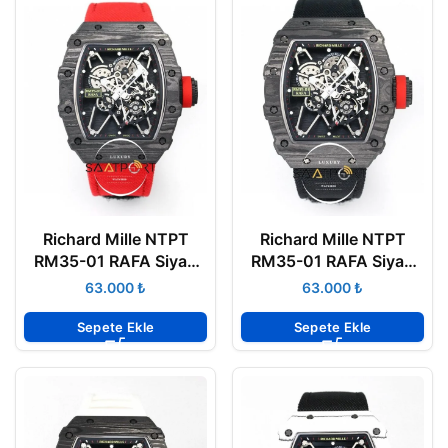
Richard Mille NTPT
Richard Mille NTPT
RM35-01 RAFA Siyah
RM35-01 RAFA Siyah
Gri Karbon Kasa
Karbon Kasa Dokuma
₺
₺
Dokuma Kırmızı Velcro
Siyah Velcro Kayış
Kayış BBRF ETA
BBRF ETA
Sepete Ekle
Sepete Ekle