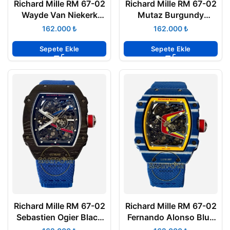
Richard Mille RM 67-02
Richard Mille RM 67-02
Wayde Van Niekerk
Mutaz Burgundy
Green Carbon Super
Carbon Super Clone
₺
₺
Clone ETA
ETA
Sepete Ekle
Sepete Ekle
Richard Mille RM 67-02
Richard Mille RM 67-02
Sebastien Ogier Black
Fernando Alonso Blue
Carbon Super Clone
Carbon Super Clone