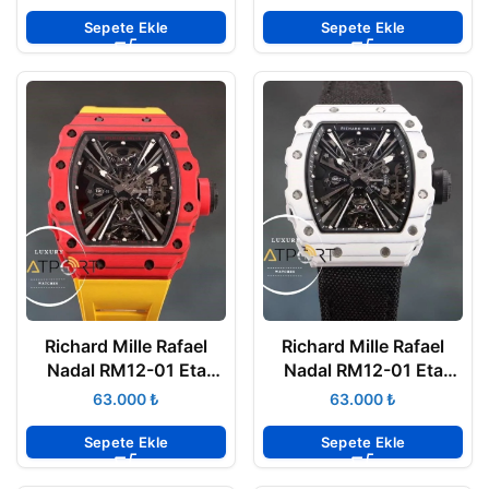
Tourbillon
Sepete Ekle
Sepete Ekle
Richard Mille Rafael
Richard Mille Rafael
Nadal RM12-01 Eta
Nadal RM12-01 Eta
Saat Tourbillon Sarı
Saat Tourbillon Örme
₺
₺
Kımızı
Kordon
Sepete Ekle
Sepete Ekle