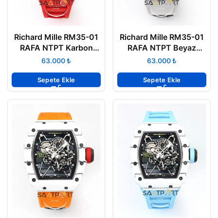
Richard Mille RM35-01
Richard Mille RM35-01
RAFA NTPT Karbon
RAFA NTPT Beyaz
Fiber Kasa Kırmızı
Karbon Kasa Dokuma
₺
₺
Kauçuk BBRF ETA
Velcro Kayış BBRF ETA
Sepete Ekle
Sepete Ekle