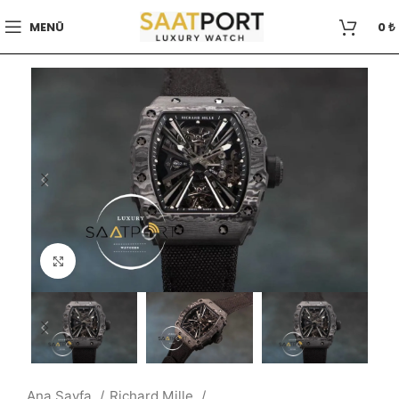
MENÜ
0
₺
Büyütmek için tıklayın
Ana Sayfa
Richard Mille