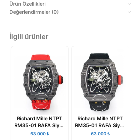
Ürün Özellikleri
Değerlendirmeler (0)
İlgili ürünler
Richard Mille NTPT
Richard Mille NTPT
R
RM35-01 RAFA Siyah
RM35-01 RAFA Siyah
Gri Karbon Kasa
Karbon Kasa Dokuma
₺
₺
Dokuma Kırmızı
Siyah Velcro Kayış
B