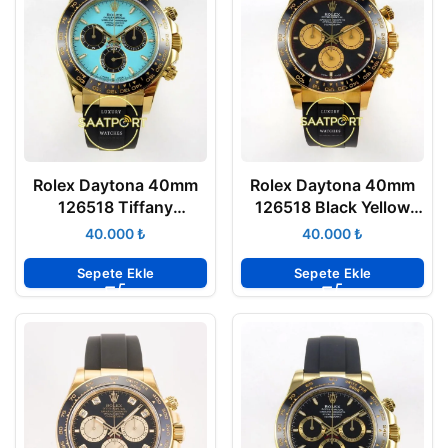
Rolex Daytona 40mm
Rolex Daytona 40mm
126518 Tiffany
126518 Black Yellow
Turquoise Oysterflex
Gold Oysterflex ERF
₺
₺
ZF Factory Eta Saat
Factory Eta Saat
Sepete Ekle
Sepete Ekle