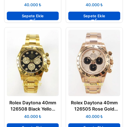
Black Subdial Oyster
Gold Yellow Gold
₺
₺
VSF Factory Eta Saat
Bracelet Eta Saat
Sepete Ekle
Sepete Ekle
Rolex Daytona 40mm
Rolex Daytona 40mm
126508 Black Yellow
126505 Rose Gold
Gold Diamonds Yellow
Black Subdial Oyster
₺
₺
Gold Bracelet Eta Saat
VSF Factory Eta Saat