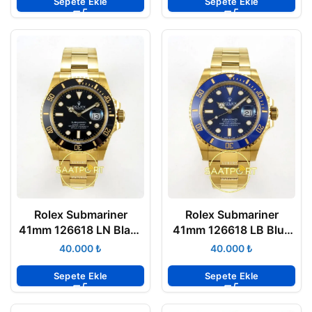
Sepete Ekle
Sepete Ekle
Rolex Submariner
Rolex Submariner
41mm 126618 LN Black
41mm 126618 LB Blue
Yellow Gold VSF
Yellow Gold VSF
₺
₺
Factory Eta Saat
Factory Eta Saat
Sepete Ekle
Sepete Ekle