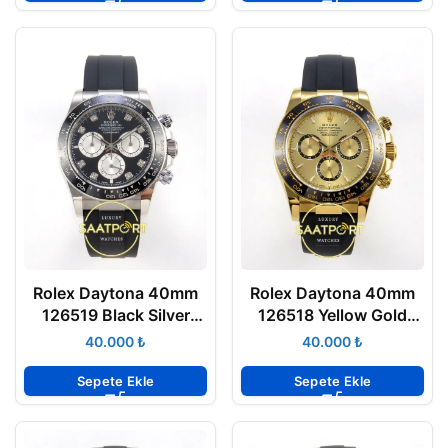
Rolex Daytona 40mm
Rolex Daytona 40mm
126519 Black Silver
126518 Yellow Gold
Diamonds Oysterflex
Oysterflex ZF Factory
₺
₺
ERF Factory Eta Saat
Eta Saat
Sepete Ekle
Sepete Ekle