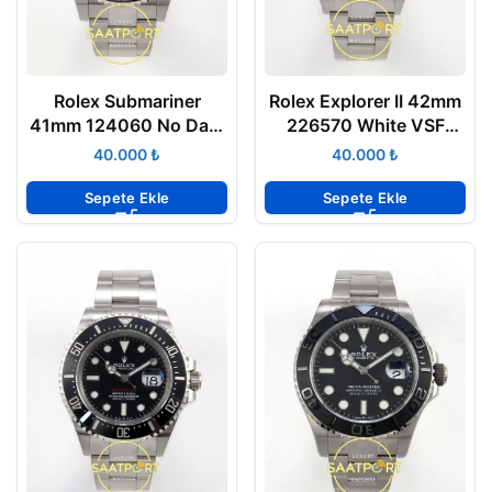
Rolex Submariner
Rolex Explorer II 42mm
41mm 124060 No Date
226570 White VSF
Black VSF Factory Eta
Factory Eta Saat
₺
₺
Saat
Sepete Ekle
Sepete Ekle