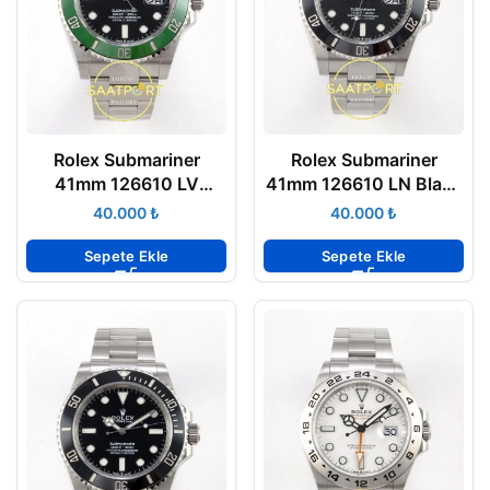
Rolex Submariner
Rolex Submariner
41mm 126610 LV
41mm 126610 LN Black
Kermit VSF V4 Eta Saat
VSF V4 Eta Saat
₺
₺
Sepete Ekle
Sepete Ekle