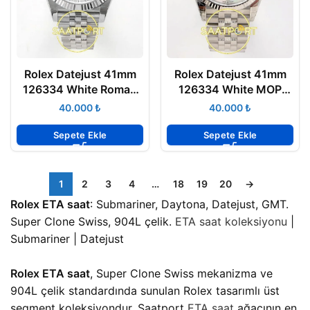
Rolex Datejust 41mm
Rolex Datejust 41mm
126334 White Roman
126334 White MOP
Dial Jubilee VSF V3 Eta
Diamonds Dial
₺
₺
Saat
President VSF V3 Eta
Saat
Sepete Ekle
Sepete Ekle
1
2
3
4
…
18
19
20
→
Rolex ETA saat
: Submariner, Daytona, Datejust, GMT.
Super Clone Swiss, 904L çelik.
ETA saat koleksiyonu
|
Submariner | Datejust
Rolex ETA saat
, Super Clone Swiss mekanizma ve
904L çelik standardında sunulan Rolex tasarımlı üst
segment koleksiyondur. Saatport
ETA saat
ağacının en