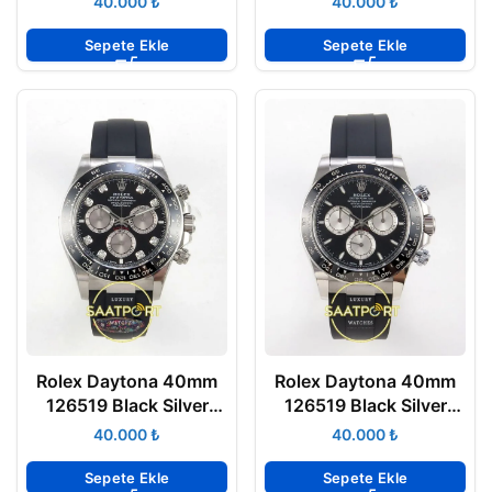
₺
₺
Eta Saat
Sepete Ekle
Sepete Ekle
Rolex Daytona 40mm
Rolex Daytona 40mm
126519 Black Silver
126519 Black Silver
Subdial Diamonds
Oysterflex ERF Factory
₺
₺
Oysterflex VF Factory
Eta Saat
Eta Saat
Sepete Ekle
Sepete Ekle