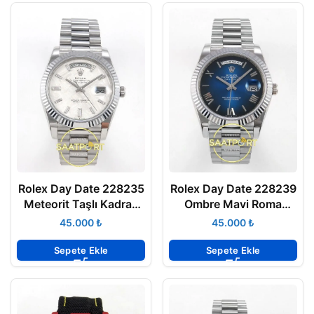
Rolex Day Date 228235
Rolex Day Date 228239
Meteorit Taşlı Kadran
Ombre Mavi Roma
40mm Eta Saat
Rakamlı Kadran 40mm
₺
₺
Eta Saat
Sepete Ekle
Sepete Ekle