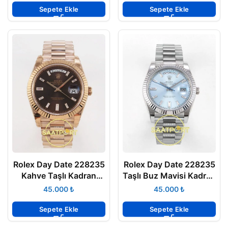
Sepete Ekle
Sepete Ekle
Rolex Day Date 228235
Rolex Day Date 228235
Kahve Taşlı Kadran
Taşlı Buz Mavisi Kadran
40mm VSF V3 Eta Saat
40mm Eta Saat
₺
₺
Sepete Ekle
Sepete Ekle