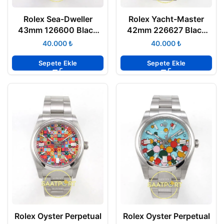
Rolex Sea-Dweller
Rolex Yacht-Master
43mm 126600 Black
42mm 226627 Black
904L Eta Saat
Titanium Eta Saat
₺
₺
Sepete Ekle
Sepete Ekle
Rolex Oyster Perpetual
Rolex Oyster Perpetual