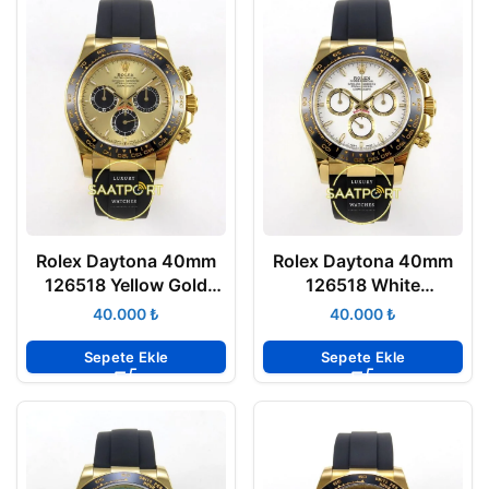
Rolex Daytona 40mm
Rolex Daytona 40mm
126518 Yellow Gold
126518 White
Black Subdial
Oysterflex ZF Factory
₺
₺
Oysterflex ZF Factory
Eta Saat
Eta Saat
Sepete Ekle
Sepete Ekle