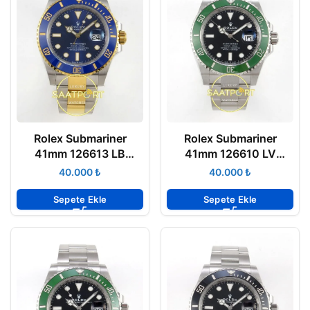
Rolex Submariner
Rolex Submariner
41mm 126613 LB
41mm 126610 LV
Bluesy Two Tone VSF
Starbucks VSF V4 Eta
₺
₺
V2 Eta Saat
Saat
Sepete Ekle
Sepete Ekle