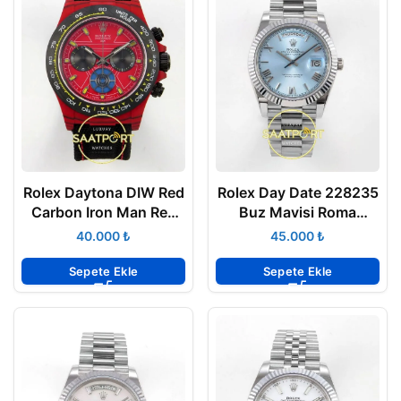
Rolex Daytona DIW Red
Rolex Day Date 228235
Carbon Iron Man Red
Buz Mavisi Roma
Dial Black Nylon Eta
Rakamlı Kadran 40mm
₺
₺
Saat
Eta Saat
Sepete Ekle
Sepete Ekle