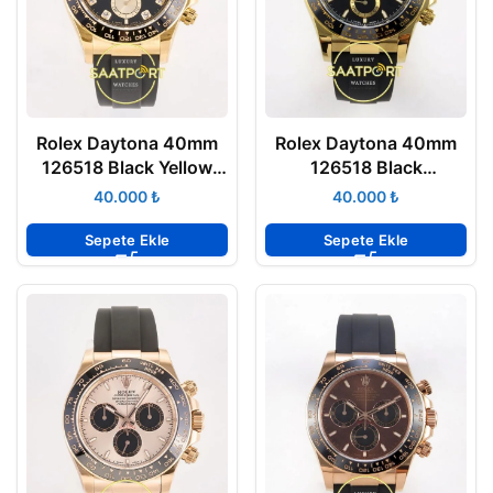
Rolex Daytona 40mm
Rolex Daytona 40mm
126518 Black Yellow
126518 Black
Gold Diamonds
Oysterflex ZF Factory
₺
₺
Oysterflex ARF Factory
Eta Saat
Eta Saat
Sepete Ekle
Sepete Ekle