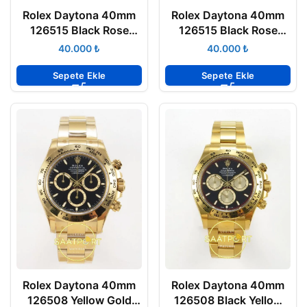
Rolex Daytona 40mm
Rolex Daytona 40mm
126515 Black Rose
126515 Black Rose
Gold Oysterflex ERF
Gold Diamonds
₺
₺
Factory Eta Saat
Oysterflex ERF Factory
Eta Saat
Sepete Ekle
Sepete Ekle
Rolex Daytona 40mm
Rolex Daytona 40mm
126508 Yellow Gold
126508 Black Yellow