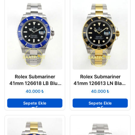
Rolex Submariner
Rolex Submariner
41mm 126618 LB Blue
41mm 126613 LN Black
Gold Case Steel
Two Tone VSF V2 Eta
₺
₺
Bracelet VSF Factory
Saat
Eta Saat
Sepete Ekle
Sepete Ekle