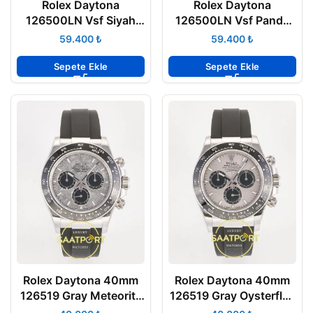
Rolex Daytona
Rolex Daytona
126500LN Vsf Siyah
126500LN Vsf Panda
Kadran 904L Oyster
904L Oyster 4131
₺
₺
4131 Super Clone ETA
Super Clone ETA
Sepete Ekle
Sepete Ekle
Rolex Daytona 40mm
Rolex Daytona 40mm
126519 Gray Meteorite
126519 Gray Oysterflex
Oysterflex ARF Factory
ARF Factory Eta Saat