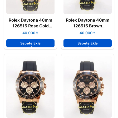
Rolex Daytona 40mm
Rolex Daytona 40mm
126515 Rose Gold
126515 Brown
Oysterflex ARF Factory
Oysterflex ERF Factory
₺
₺
Eta Saat
Eta Saat
Sepete Ekle
Sepete Ekle