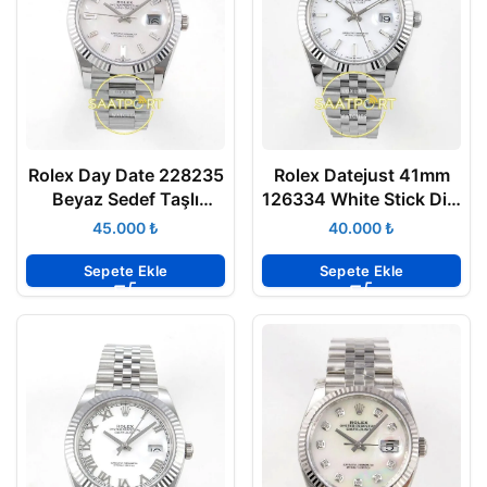
Rolex Day Date 228235
Rolex Datejust 41mm
Beyaz Sedef Taşlı
126334 White Stick Dial
Kadran 40mm Eta Saat
Jubilee VSF V3 Eta Saat
₺
₺
Sepete Ekle
Sepete Ekle