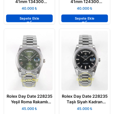
41mm 134300
41mm 124300
Multicolor VSF Factory
Celebration VSF
₺
₺
Eta Saat
Factory Eta Saat
Sepete Ekle
Sepete Ekle
Rolex Day Date 228235
Rolex Day Date 228235
Yeşil Roma Rakamlı
Taşlı Siyah Kadran
Kadran 40mm Eta Saat
40mm Eta Saat
₺
₺