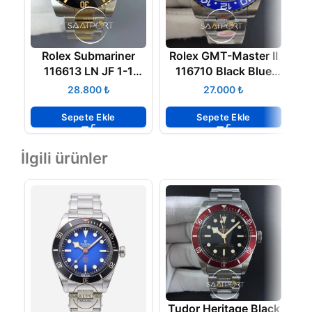
Rolex Submariner
Rolex GMT-Master II
116613 LN JF 1-1
116710 Black Blue
Best Edition Blue Dial
Ceramic 904L Steel
₺
₺
Swiss Clon 2836
Noob Super Clone
3187 ETA
Sepete Ekle
Sepete Ekle
İlgili ürünler
Tudor Heritage Black