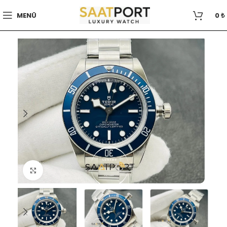
MENÜ
0
₺
Büyütmek için tıklayın