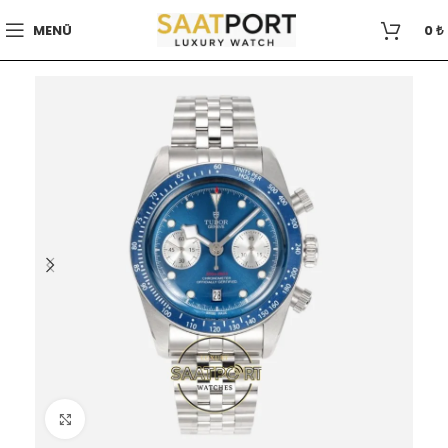
MENÜ
0
₺
Büyütmek için tıklayın