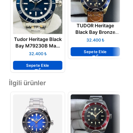
TUDOR Heritage
Black Bay Bronze
G
Blue XF 1-1 Aged
Tudor Heritage Black
₺
Brown Leather Strap
Bay M79230B Mavi
Super Clon
Sepete Ekle
Kadran Mavi Bezel
₺
Super Clone ETA
Sepete Ekle
İlgili ürünler