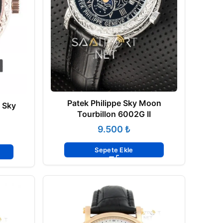
Patek Philippe Sky Moon
I Sky
Tourbillon 6002G II
₺
Sepete Ekle