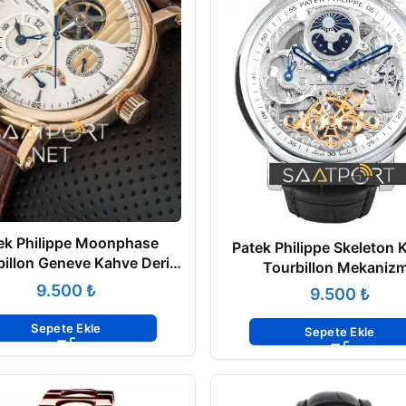
ek Philippe Moonphase
Patek Philippe Skeleton 
billon Geneve Kahve Deri
Tourbillon Mekaniz
Kordon
₺
₺
Sepete Ekle
Sepete Ekle