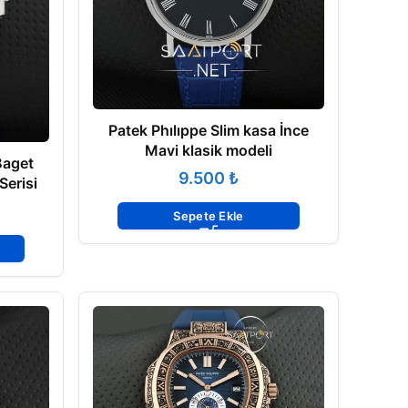
Patek Phılıppe Slim kasa İnce
Mavi klasik modeli
Baget
₺
Serisi
Sepete Ekle