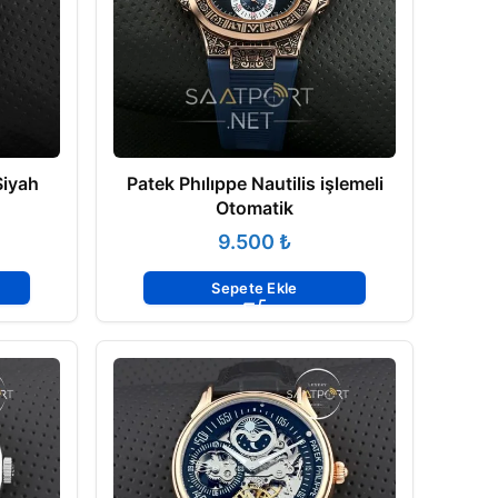
Siyah
Patek Phılıppe Nautilis işlemeli
Otomatik
₺
Sepete Ekle