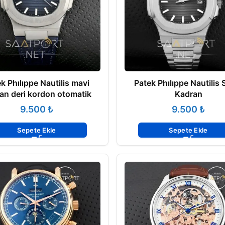
k Phılıppe Nautilis mavi
Patek Phılıppe Nautilis 
an deri kordon otomatik
Kadran
₺
₺
Sepete Ekle
Sepete Ekle