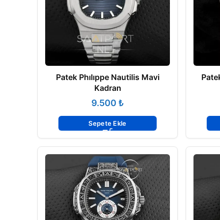
Patek Phılıppe Nautilis Mavi
Pate
Kadran
₺
Sepete Ekle