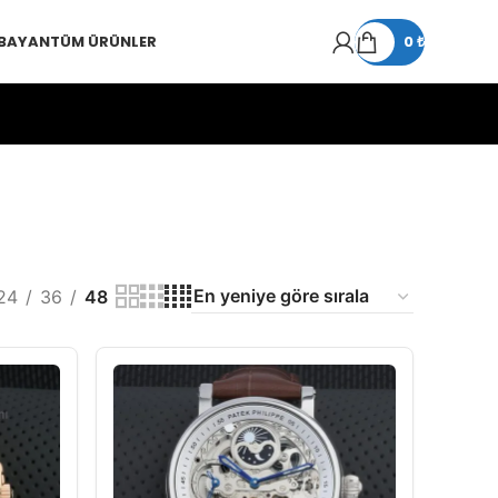
 BAYAN
TÜM ÜRÜNLER
0
₺
24
36
48