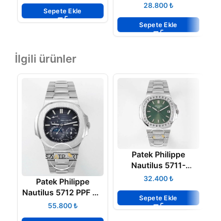
Eta Saat
₺
Sepete Ekle
Sepete Ekle
İlgili ürünler
Patek Philippe
Nautilus 5711-
1300A-001 Green
₺
Patek Philippe
BAGET Super Clone
Nautilus 5712 PPF V3
Na
Eta
Sepete Ekle
Gri Kadran Super
₺
Clone ETA