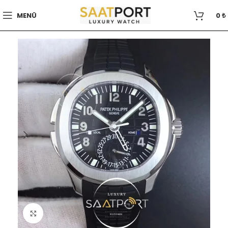
MENÜ
0
₺
Büyütmek için tıklayın