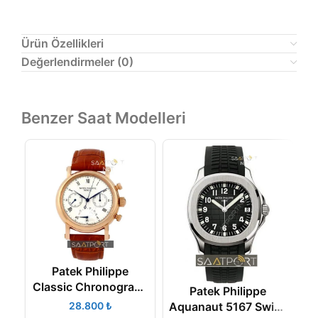
Ürün Özellikleri
Değerlendirmeler (0)
Benzer Saat Modelleri
Patek Philippe
Classic Chronograph
Patek Philippe
Lemania Movement
Aquanaut 5167 Swiss
₺
N