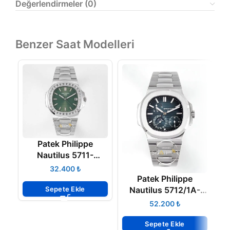
Değerlendirmeler (0)
Benzer Saat Modelleri
Patek Philippe
Nautilus 5711-
1300A-001 Green
N
₺
BAGET Super Clone
Patek Philippe
Eta
Sepete Ekle
Nautilus 5712/1A-
001 Blue PPF V2
₺
Super Clon Eta
Sepete Ekle