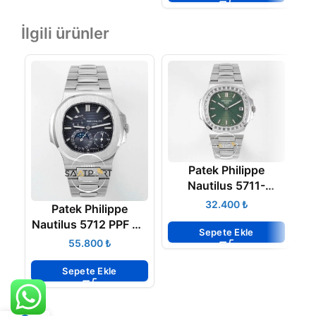
İlgili ürünler
Patek Philippe
Nautilus 5711-
1300A-001 Green
₺
Patek Philippe
BAGET Super Clone
Nautilus 5712 PPF V3
Na
Eta
Sepete Ekle
Gri Kadran Super
₺
Clone ETA
Sepete Ekle