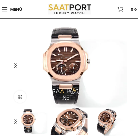
MENÜ
0
₺
Büyütmek için tıklayın