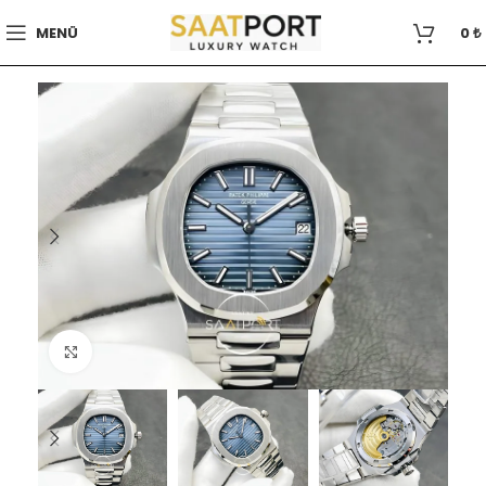
MENÜ
0
₺
Büyütmek için tıklayın