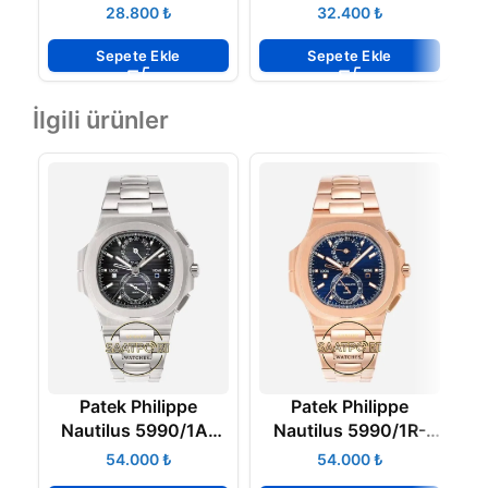
1300A-001
001 V1
₺
₺
Sepete Ekle
Sepete Ekle
İlgili ürünler
Patek Philippe
Patek Philippe
Nautilus 5990/1A-
Nautilus 5990/1R-
C
011 Full Çelik Kasa
001 Full Rose Kasa
₺
₺
Gri Kadran CH 28-
Mavi Kadran CH 28-