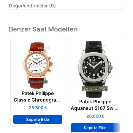
Değerlendirmeler (0)
Benzer Saat Modelleri
Patek Philippe
Classic Chronograph
Patek Philippe
Lemania Movement
Aquanaut 5167 Swiss
₺
N
Eta Saat
₺
Sepete Ekle
Sepete Ekle