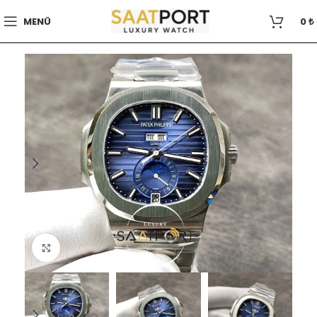
MENÜ
0
₺
Büyütmek için tıklayın