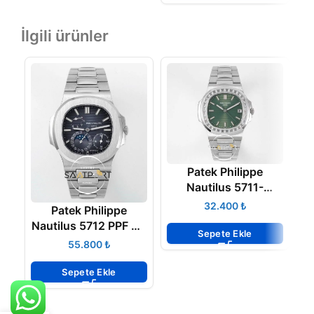
İlgili ürünler
Patek Philippe
Nautilus 5711-
1300A-001 Green
₺
Patek Philippe
BAGET Super Clone
Nautilus 5712 PPF V3
Na
Eta
Sepete Ekle
Gri Kadran Super
₺
Clone ETA
Sepete Ekle