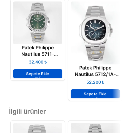
Patek Philippe
Nautilus 5711-
1300A-001 Green
N
₺
BAGET Super Clone
Patek Philippe
Eta
Sepete Ekle
Nautilus 5712/1A-
001 Blue PPF V2
₺
Super Clon Eta
Sepete Ekle
İlgili ürünler