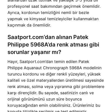
alanlardan uzak tutmak ve yaklaşık 3-5 yılda bir
profesyonel saat bakımından geçirmek önemlidir.
Ayrıca, kordonun temizliğini nemli bir bezle
yapmak ve kimyasal temizleyiciler kullanmaktan
kaçınmak da önemlidir.
Saatport.com’dan alınan Patek
Philippe 5968A’da renk atması gibi
sorunlar yaşanır mı?
Hayır, Saatport.com’dan temin edilen Patek
Philippe Aquanaut Chronograph 5968A modelinin
turuncu kordonu ve diğer renkli yüzeyleri, yüksek
kaliteli ve özel materyallerden üretilmesi sayesinde
renk atması, solma veya yıpranma gibi problemlere
karşı dirençlidir. Bu sayede, saatinizin canlı ve
orijinal görünümünü uzun süre boyunca
koruyacağından emin olabilirsiniz. Ürünlerimiz bu
konuda titizlikle seçilmiş ve test edilmiştir.