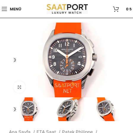
MENÜ
0
₺
Büyütmek için tıklayın
Ana Sayfa
ETA Saat
Patek Philippe