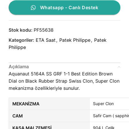
Whatsapp - Canlı Destek
Stok kodu:
PF55638
Kategoriler:
ETA Saat
,
Patek Philippe
,
Patek
Philippe
Açıklama
Aquanaut 5164A SS GRF 1-1 Best Edition Brown
Dial on Black Rubber Strap Swiss Clon, Super Clon
mekanizma özellikleriyle sunulur.
MEKANIZMA
Super Clon
CAM
Safir Cam ( sapphir
KASA MALZEMESI
904 L Çelik