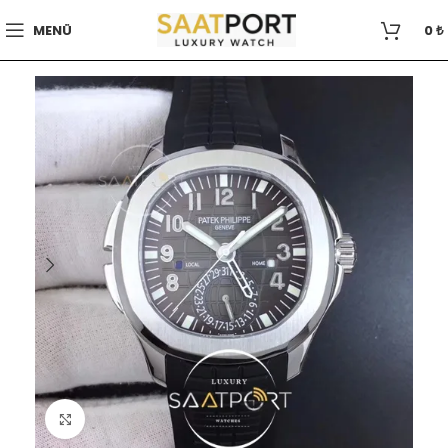
MENÜ
0
₺
Büyütmek için tıklayın