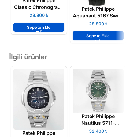
Patek Philippe
Classic Chronograph
Patek Philippe
Lemania Movement
Aquanaut 5167 Swiss
₺
N
Eta Saat
₺
Sepete Ekle
Sepete Ekle
İlgili ürünler
Patek Philippe
Nautilus 5711-
1300A-001 Green
₺
Patek Philippe
BAGET Super Clone