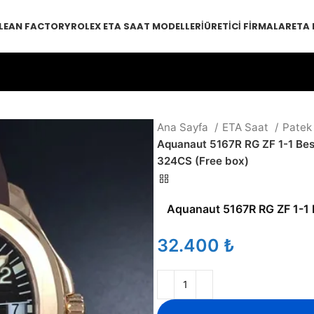
LEAN FACTORY
ROLEX ETA SAAT MODELLERI
ÜRETICI FIRMALAR
ETA
Ana Sayfa
ETA Saat
Patek
Aquanaut 5167R RG ZF 1-1 Bes
324CS (Free box)
Aquanaut 5167R RG ZF 1-1 
₺