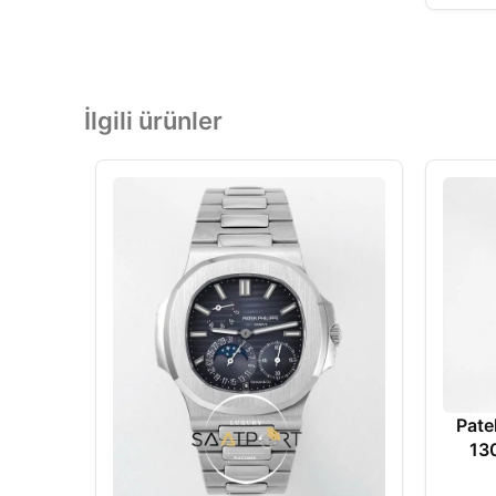
İlgili ürünler
Pate
13