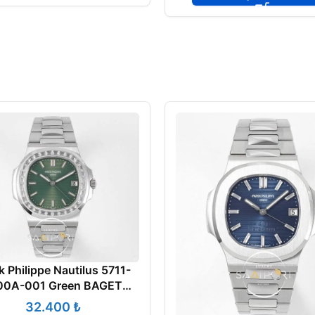
k Philippe Nautilus 5711-
00A-001 Green BAGET
Super Clone Eta
₺