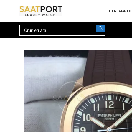
ETA SAAT
C