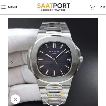
MENÜ
0
₺
Büyütmek için tıklayın