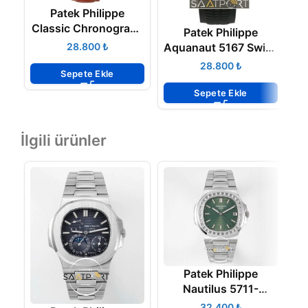
Patek Philippe
Classic Chronograph
Patek Philippe
Lemania Movement
Aquanaut 5167 Swiss
₺
N
Eta Saat
₺
Sepete Ekle
Sepete Ekle
İlgili ürünler
Patek Philippe
Nautilus 5711-
1300A-001 Green
₺