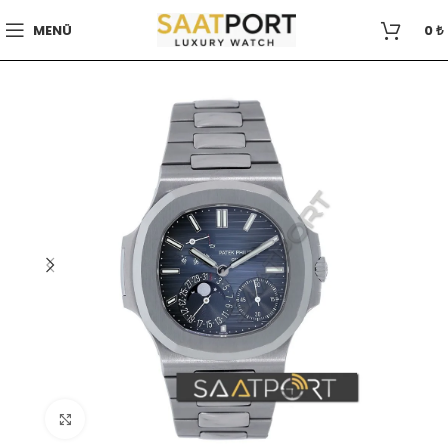
MENÜ
0
₺
Büyütmek için tıklayın