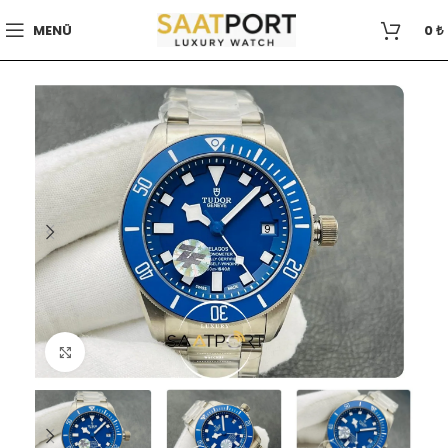
MENÜ
0
₺
Büyütmek için tıklayın