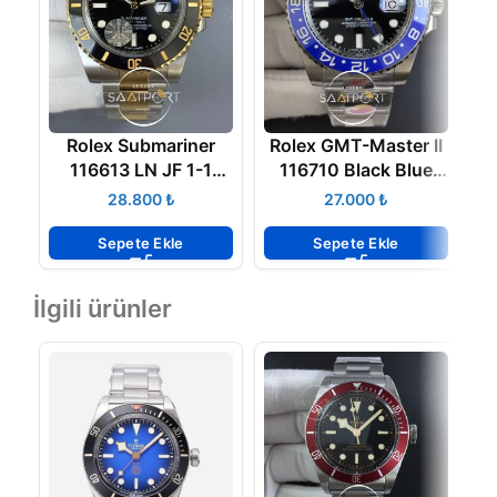
Rolex Submariner
Rolex GMT-Master II
116613 LN JF 1-1
116710 Black Blue
Best Edition Blue Dial
Ceramic 904L Steel
₺
₺
Swiss Clon 2836
Noob Super Clone
3187 ETA
Sepete Ekle
Sepete Ekle
İlgili ürünler