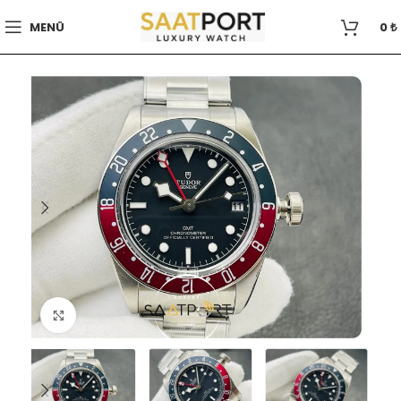
MENÜ
0
₺
Büyütmek için tıklayın