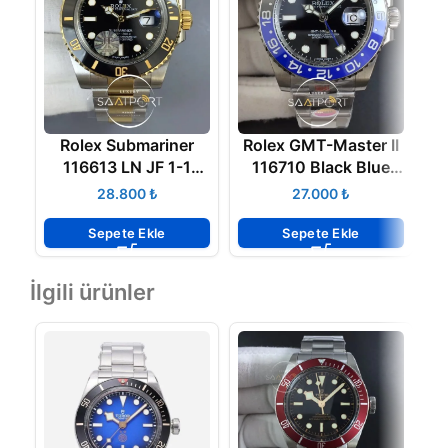
Rolex Submariner
Rolex GMT-Master II
116613 LN JF 1-1
116710 Black Blue
Best Edition Blue Dial
Ceramic 904L Steel
₺
₺
Swiss Clon 2836
Noob Super Clone
3187 ETA
Sepete Ekle
Sepete Ekle
İlgili ürünler