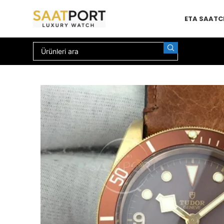
ETA SAAT
C