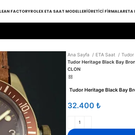
LEAN FACTORY
ROLEX ETA SAAT MODELLERI
ÜRETICI FIRMALAR
ETA
Ana Sayfa
ETA Saat
Tudor
Tudor Heritage Black Bay Br
CLON
Tudor Heritage Black Bay B
₺