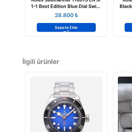
1-1 Best Edition Blue Dial Swiss
Black
Clon 2836
Noo
₺
Sepete Ekle
İlgili ürünler