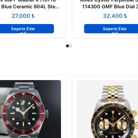
 Blue Ceramic 904L Steel
114300 GMF Blue Dial 
b Super Clone 3187 ETA
ETA
₺
₺
Sepete Ekle
Sepete Ekle