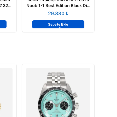
3132
Noob 1-1 Best Edition Black Dial
Black
Super clon 3187
D
₺
Sepete Ekle