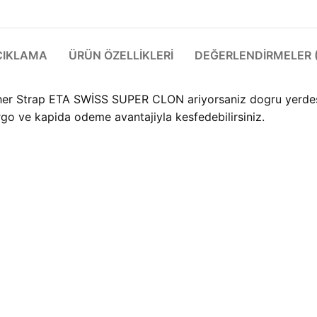
ÇIKLAMA
ÜRÜN ÖZELLIKLERI
DEĞERLENDIRMELER (
r Strap ETA SWİSS SUPER CLON ariyorsaniz dogru yerdesini
rgo ve kapida odeme avantajiyla kesfedebilirsiniz.