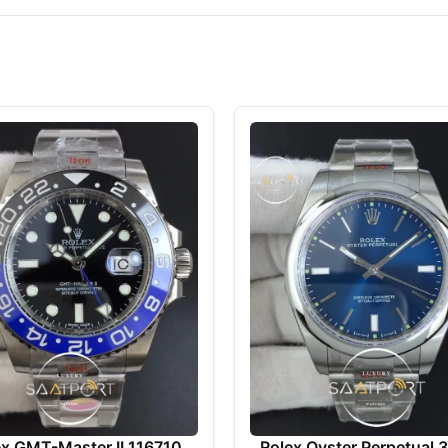
ex GMT-Master II 116710
Rolex Oyster Perpetual