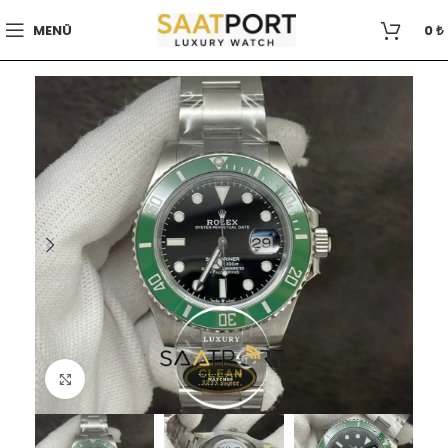
MENÜ
0
₺
Büyütmek için tıklayın