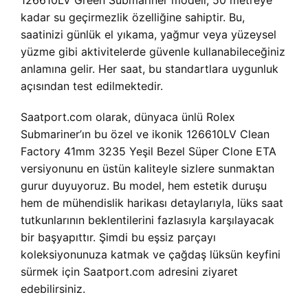
126610LV Green Submariner modeli, 50 metreye
kadar su geçirmezlik özelliğine sahiptir. Bu,
saatinizi günlük el yıkama, yağmur veya yüzeysel
yüzme gibi aktivitelerde güvenle kullanabileceğiniz
anlamına gelir. Her saat, bu standartlara uygunluk
açısından test edilmektedir.
Saatport.com olarak, dünyaca ünlü Rolex
Submariner’ın bu özel ve ikonik 126610LV Clean
Factory 41mm 3235 Yeşil Bezel Süper Clone ETA
versiyonunu en üstün kaliteyle sizlere sunmaktan
gurur duyuyoruz. Bu model, hem estetik duruşu
hem de mühendislik harikası detaylarıyla, lüks saat
tutkunlarının beklentilerini fazlasıyla karşılayacak
bir başyapıttır. Şimdi bu eşsiz parçayı
koleksiyonunuza katmak ve çağdaş lüksün keyfini
sürmek için Saatport.com adresini ziyaret
edebilirsiniz.