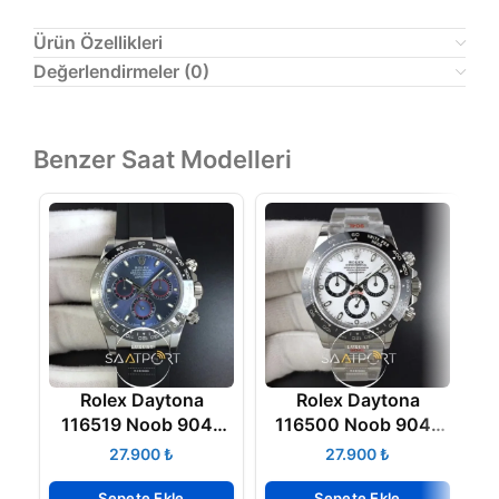
Ürün Özellikleri
Değerlendirmeler (0)
Benzer Saat Modelleri
Rolex Daytona
Rolex Daytona
116519 Noob 904L
116500 Noob 904L
Case Blue Dial Eta
Case and Bracelet
R
₺
₺
4130 V2
40mm White Dial
4130 ETA
Sepete Ekle
Sepete Ekle