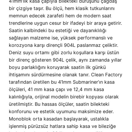
41mm’lik kasa çapıyla bilekteki duruşunu çağdaş
bir çizgiye taşır. Bu ölçü, hem klasik tutkunlarını
memnun edecek zarafeti hem de modern saat
trendlerine uygun cesur bir ifadeyi bir araya getirir.
Saatin kalbindeki bu estetiği ve dayanıklılığı
sağlayan malzeme ise, yüksek performanslı ve
korozyona karşı dirençli 904L paslanmaz çeliktir.
Deniz suyu ortamı gibi zorlu koşullara karşı üstün
bir direnç gösteren 904L çelik, aynı zamanda yıllar
boyu parlaklığını koruyarak saatin ilk günkü
ihtişamını sürdürmesine olanak tanır. Clean Factory
tarafından üretilen bu 41mm Submariner’ın kasa
ölçüleri, 41 mm kasa çapı ve 12,4 mm kasa
kalınlığıyla, orijinal modelin birebir kopyası olarak
üretilmiştir. Bu hassas ölçüler, saatin bilekteki
konforunu ve estetik uyumunu maksimize eder.
Monoblok orta kasadan başlayarak, ustalıkla
işlenmiş pürüzsüz hatlara sahip kasa ve bileziğe