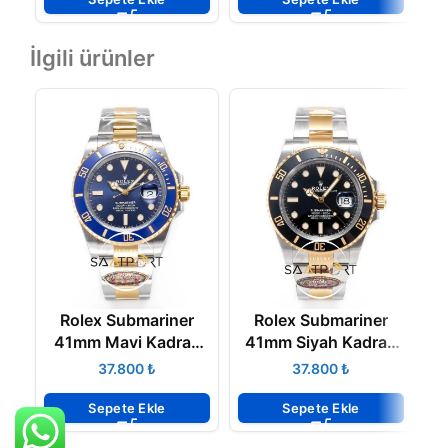
İlgili ürünler
Rolex Submariner
Rolex Submariner
41mm Mavi Kadran
41mm Siyah Kadran
126613LB Clean
126613LN Clean
₺
₺
Factory Super Clone
Factory 3235 Super
F
3235 ETA
Clone ETA
Sepete Ekle
Sepete Ekle