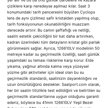
yer alır ve bu da onu günlük darbelere ve kazara
çiziklere karşı neredeyse aşılmaz kılar. Saat 3
konumundaki tarih penceresini büyüten Cyclops
lens de aynı çizilmez safir kristalden yapılmış olup,
tarih fonksiyonunun okunabilirliğini muazzam
derecede artırır. Bu camın şeffaflığı ve netliği,
saatin estetik çekiciliğini bir kat daha artırırken,
kadran üzerindeki tüm detayların kristal gibi parlak
görünmesini sağlar. Ayrıca, 126610LV modelinin 50
metreye kadar su geçirmezlik özelliği, saati günlük
yaşamdaki su teması risklerine karşı korur. Elde
yıkama, yağmur altında kalma veya yüzeysel
yüzme gibi aktiviteler için ideal olan bu su
geçirmezlik standardı, saatinizin dayanıklılığını ve
uzun ömürlülüğünü destekler. Saatport.com olarak,
her bir saatin titizlikle test edildiğini ve belirtilen su
geçirmezlik standartlarına uygun olduğunu garanti
ederiz, böylece bu 41mm 126610LV Yeşil Bezel