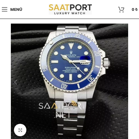
MENÜ
0
₺
Büyütmek için tıklayın