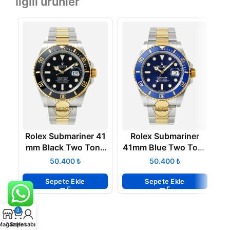
İlgili ürünler
Rolex Submariner 41
Rolex Submariner
R
mm Black Two Tone
41mm Blue Two Tone
ARF V3 Super Clone
ARF V3 Super Clone
F
₺
₺
ETA
ETA
Sepete Ekle
Sepete Ekle
0
Mağaza
Sepet
Hesabım