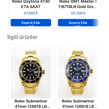
Rolex Daytona 4130
Rolex GMT Master II
R
ETA SAAT
116718LN Gold Green
ETA 3186 ETA
₺
₺
Sepete Ekle
Sepete Ekle
İlgili ürünler
Rolex Submariner
Rolex Submariner
41mm 126618 LN
41mm 126618 LB