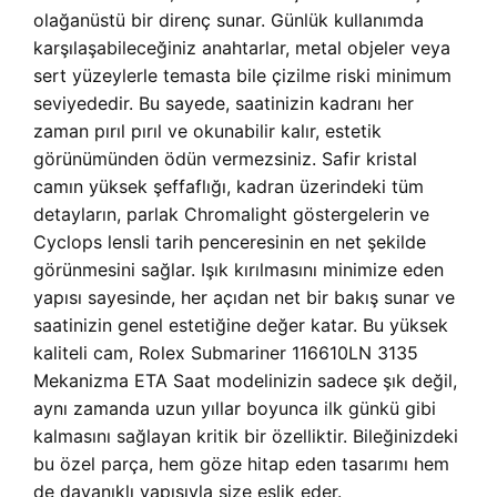
olağanüstü bir direnç sunar. Günlük kullanımda
karşılaşabileceğiniz anahtarlar, metal objeler veya
sert yüzeylerle temasta bile çizilme riski minimum
seviyededir. Bu sayede, saatinizin kadranı her
zaman pırıl pırıl ve okunabilir kalır, estetik
görünümünden ödün vermezsiniz. Safir kristal
camın yüksek şeffaflığı, kadran üzerindeki tüm
detayların, parlak Chromalight göstergelerin ve
Cyclops lensli tarih penceresinin en net şekilde
görünmesini sağlar. Işık kırılmasını minimize eden
yapısı sayesinde, her açıdan net bir bakış sunar ve
saatinizin genel estetiğine değer katar. Bu yüksek
kaliteli cam,
Rolex Submariner 116610LN 3135
Mekanizma ETA Saat modelinizin sadece şık değil,
aynı zamanda uzun yıllar boyunca ilk günkü gibi
kalmasını sağlayan kritik bir özelliktir. Bileğinizdeki
bu özel parça, hem göze hitap eden tasarımı hem
de dayanıklı yapısıyla size eşlik eder.