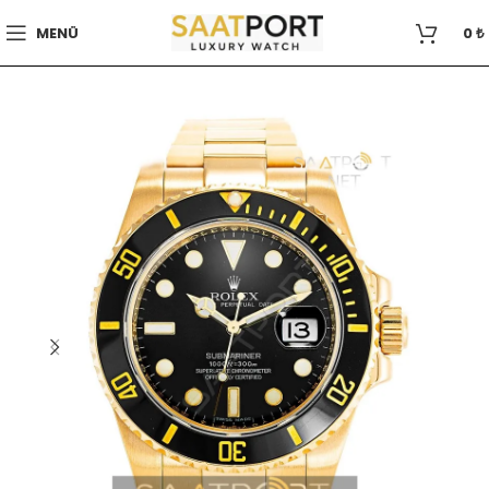
MENÜ
0
₺