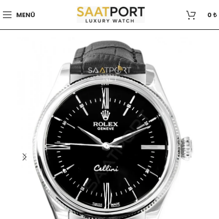
MENÜ
0
₺