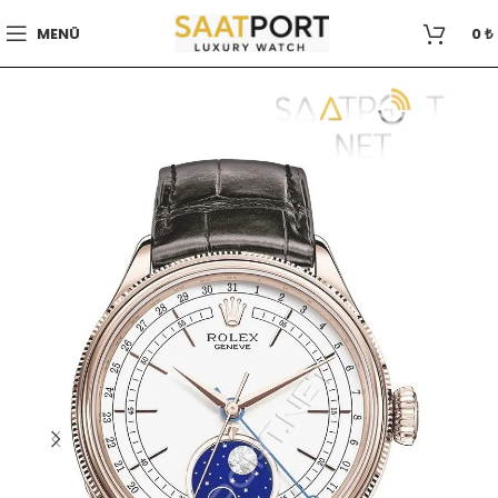
MENÜ
0
₺