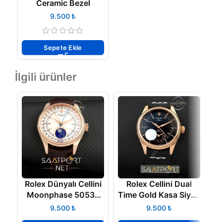
Ceramic Bezel
₺
Sepete Ekle
İlgili ürünler
Rolex Dünyalı Cellini
Rolex Cellini Dual
Moonphase 50535
Time Gold Kasa Siyah
Modeli Replika Saat
Kadran
₺
₺