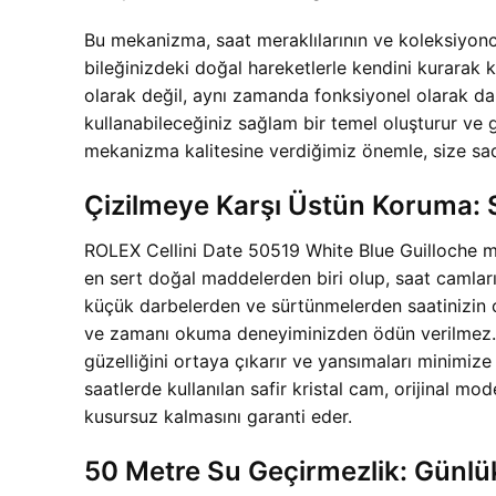
Bu mekanizma, saat meraklılarının ve koleksiyoncu
bileğinizdeki doğal hareketlerle kendini kurarak 
olarak değil, aynı zamanda fonksiyonel olarak da 
kullanabileceğiniz sağlam bir temel oluşturur ve
mekanizma kalitesine verdiğimiz önemle, size sade
Çizilmeye Karşı Üstün Koruma: S
ROLEX Cellini Date 50519 White Blue Guilloche mod
en sert doğal maddelerden biri olup, saat camları
küçük darbelerden ve sürtünmelerden saatinizin c
ve zamanı okuma deneyiminizden ödün verilmez. Sa
güzelliğini ortaya çıkarır ve yansımaları minimiz
saatlerde kullanılan safir kristal cam, orijinal mo
kusursuz kalmasını garanti eder.
50 Metre Su Geçirmezlik: Günlü