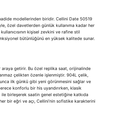
nadide modellerinden biridir. Cellini Date 50519
riyle, özel davetlerden günlük kullanıma kadar her
lanıcısının kişisel zevkini ve rafine stil
fonksiyonel bütünlüğünü en yüksek kalitede sunar.
aya getirir. Bu özel replika saat, orijinalinde
anmaz çelikten özenle işlenmiştir. 904L çelik,
oyunca ilk günkü gibi yeni görünmesini sağlar ve
 derece konforlu bir his uyandırırken, klasik
 ile birleşerek saatin genel estetiğine katkıda
r bir eğri ve açı, Cellini’nin sofistike karakterini