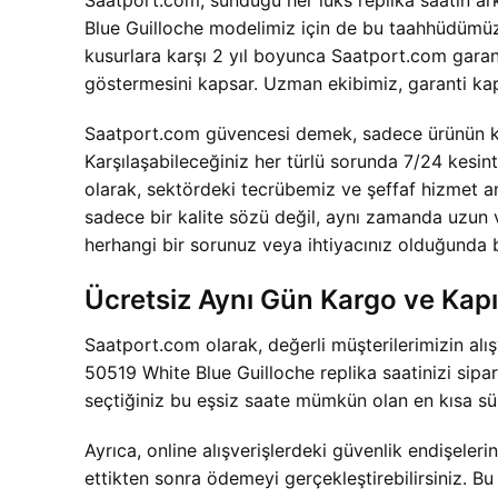
Saatport.com, sunduğu her lüks replika saatin a
Blue Guilloche modelimiz için de bu taahhüdümüz 
kusurlara karşı 2 yıl boyunca Saatport.com garan
göstermesini kapsar. Uzman ekibimiz, garanti kaps
Saatport.com güvencesi demek, sadece ürünün kal
Karşılaşabileceğiniz her türlü sorunda 7/24 kesi
olarak, sektördeki tecrübemiz ve şeffaf hizmet an
sadece bir kalite sözü değil, aynı zamanda uzun v
herhangi bir sorunuz veya ihtiyacınız olduğunda
Ücretsiz Aynı Gün Kargo ve Kap
Saatport.com olarak, değerli müşterilerimizin al
50519 White Blue Guilloche replika saatinizi sipar
seçtiğiniz bu eşsiz saate mümkün olan en kısa sü
Ayrıca, online alışverişlerdeki güvenlik endişele
ettikten sonra ödemeyi gerçekleştirebilirsiniz. B