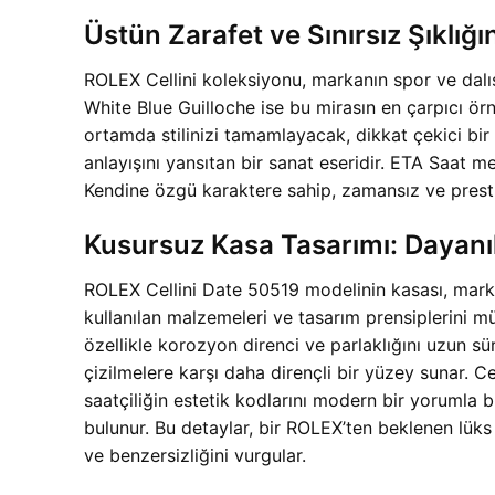
Üstün Zarafet ve Sınırsız Şıklığı
ROLEX Cellini koleksiyonu, markanın spor ve dalış
White Blue Guilloche ise bu mirasın en çarpıcı örn
ortamda stilinizi tamamlayacak, dikkat çekici bir 
anlayışını yansıtan bir sanat eseridir. ETA Saat 
Kendine özgü karaktere sahip, zamansız ve prestijl
Kusursuz Kasa Tasarımı: Dayanıkl
ROLEX Cellini Date 50519 modelinin kasası, markanı
kullanılan malzemeleri ve tasarım prensiplerini mü
özellikle korozyon direnci ve parlaklığını uzun sür
çizilmelere karşı daha dirençli bir yüzey sunar. Cel
saatçiliğin estetik kodlarını modern bir yorumla bi
bulunur. Bu detaylar, bir ROLEX’ten beklenen lüks hi
ve benzersizliğini vurgular.