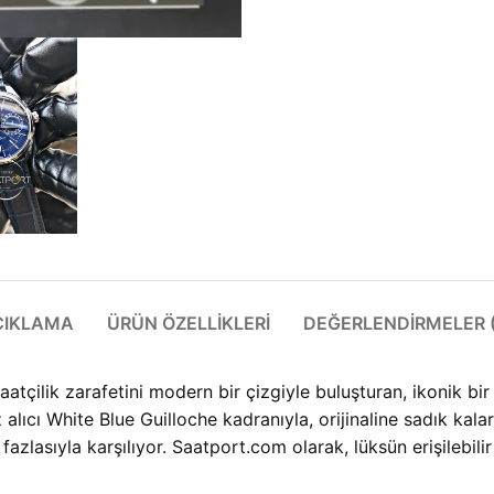
ÇIKLAMA
ÜRÜN ÖZELLIKLERI
DEĞERLENDIRMELER (
çilik zarafetini modern bir çizgiyle buluşturan, ikonik bir m
z alıcı White Blue Guilloche kadranıyla, orijinaline sadık ka
i fazlasıyla karşılıyor. Saatport.com olarak, lüksün erişile