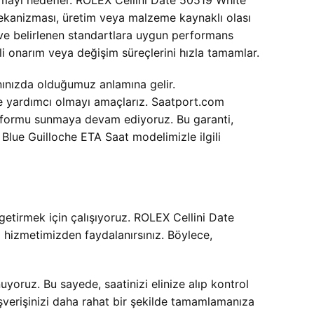
tmayı hedefler. ROLEX Cellini Date 50519 White
mekanizması, üretim veya malzeme kaynaklı olası
 ve belirlenen standartlara uygun performans
li onarım veya değişim süreçlerini hızla tamamlar.
nınızda olduğumuz anlamına gelir.
ze yardımcı olmayı amaçlarız. Saatport.com
platformu sunmaya devam ediyoruz. Bu garanti,
Blue Guilloche ETA Saat modelimizle ilgili
etirmek için çalışıyoruz. ROLEX Cellini Date
go hizmetimizden faydalanırsınız. Böylece,
yoruz. Bu sayede, saatinizi elinize alıp kontrol
şverişinizi daha rahat bir şekilde tamamlamanıza