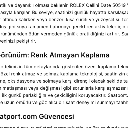
atik ve dayanıklı olması beklenir. ROLEX Cellini Date 50519
zlasıyla karşılar. Bu seviye, saatinizi günlük hayatta karşıl
mur altında kalırken veya benzeri kısa süreli ve yüzeysel su 
uş gibi suya tamamen batırmayı gerektiren aktiviteler için u
görünümünden ödün vermeden günlük pratikliğinizi artırır. Sa
eninizi pekiştirir.
 Görünüm: Renk Atmayan Kaplama
delimizin tüm detaylarında gösterilen özen, kaplama teknol
 özel renk atmaz ve solmaz kaplama teknolojisi, saatinizin 
ne, oksidasyona ve solmaya karşı dirençli olacak şekilde tas
in matlaşması veya değişmesi gibi sorunlarla karşılaşmazsı
 ilk günkü parlaklığını ve çekiciliğini koruyacaktır. Saatpo
ize uzun ömürlü ve göz alıcı bir saat deneyimi sunmayı taah
aatport.com Güvencesi