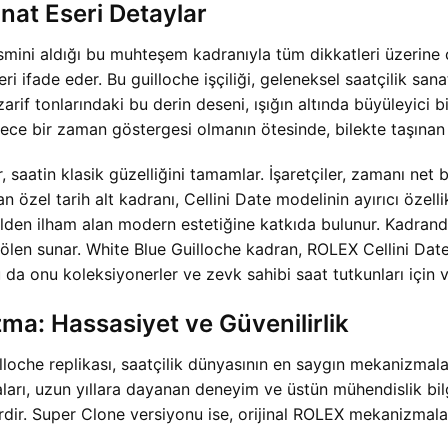
nat Eseri Detaylar
mini aldığı bu muhteşem kadranıyla tüm dikkatleri üzerine ç
 ifade eder. Bu guilloche işçiliği, geleneksel saatçilik sana
rif tonlarındaki bu derin deseni, ışığın altında büyüleyici bi
ece bir zaman göstergesi olmanın ötesinde, bilekte taşınan b
, saatin klasik güzelliğini tamamlar. İşaretçiler, zamanı net
zel tarih alt kadranı, Cellini Date modelinin ayırıcı özellikl
den ilham alan modern estetiğine katkıda bulunur. Kadranda 
 şölen sunar. White Blue Guilloche kadran, ROLEX Cellini Da
 bu da onu koleksiyonerler ve zevk sahibi saat tutkunları için 
a: Hassasiyet ve Güvenilirlik
loche replikası, saatçilik dünyasının en saygın mekanizmal
rı, uzun yıllara dayanan deneyim ve üstün mühendislik bilgis
ir. Super Clone versiyonu ise, orijinal ROLEX mekanizmaları