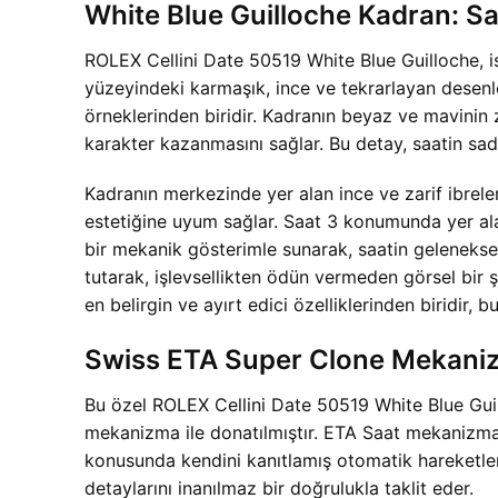
White Blue Guilloche Kadran: Sa
ROLEX Cellini Date 50519 White Blue Guilloche, is
yüzeyindeki karmaşık, ince ve tekrarlayan desenleri
örneklerinden biridir. Kadranın beyaz ve mavinin za
karakter kazanmasını sağlar. Bu detay, saatin sad
Kadranın merkezinde yer alan ince ve zarif ibreler
estetiğine uyum sağlar. Saat 3 konumunda yer alan ö
bir mekanik gösterimle sunarak, saatin geleneksel
tutarak, işlevsellikten ödün vermeden görsel bir
en belirgin ve ayırt edici özelliklerinden biridir,
Swiss ETA Super Clone Mekanizm
Bu özel ROLEX Cellini Date 50519 White Blue Guil
mekanizma ile donatılmıştır. ETA Saat mekanizmala
konusunda kendini kanıtlamış otomatik hareketlerd
detaylarını inanılmaz bir doğrulukla taklit eder.