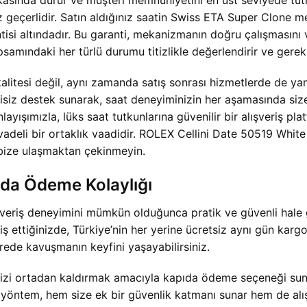
rkasında durur ve müşteri memnuniyetini en üst seviyede tu
geçerlidir. Satın aldığınız saatin Swiss ETA Super Clone 
tisi altındadır. Bu garanti, mekanizmanın doğru çalışmasını
amındaki her türlü durumu titizlikle değerlendirir ve gerek
itesi değil, aynı zamanda satış sonrası hizmetlerde de ya
ntisiz destek sunarak, saat deneyiminizin her aşamasında si
layışımızla, lüks saat tutkunlarına güvenilir bir alışveriş 
adeli bir ortaklık vaadidir. ROLEX Cellini Date 50519 White 
 bize ulaşmaktan çekinmeyin.
ıda Ödeme Kolaylığı
ışveriş deneyimini mümkün olduğunca pratik ve güvenli hale g
iş ettiğinizde, Türkiye’nin her yerine ücretsiz aynı gün kar
rede kavuşmanın keyfini yaşayabilirsiniz.
rinizi ortadan kaldırmak amacıyla kapıda ödeme seçeneği sunu
u yöntem, hem size ek bir güvenlik katmanı sunar hem de alı