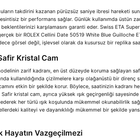
ların takdirini kazanan pürüzsüz saniye ibresi hareketi sun
kesintisiz bir performans sağlar. Günlük kullanımda üstün za
beklentilerinizi karşılamasını garanti eder. Swiss ETA Super
 gerçek bir ROLEX Cellini Date 50519 White Blue Guilloche 
ce görsel değil, işlevsel olarak da kusursuz bir replika sa
afir Kristal Cam
elinin zarif kadranı, en üst düzeyde koruma sağlayan safir 
nda kullanıldığında çizilmelere karşı olağanüstü bir direnç s
amını etkin bir şekilde korur. Böylece, saatinizin kadranı 
fir kristal cam, ayrıca yüksek ışık geçirgenliği sayesinde
e ederek her türlü ışık koşulunda mükemmel okunabilirlik sa
dellerdeki kaliteyi ve dayanıklılığı mükemmel bir şekilde yan
k Hayatın Vazgeçilmezi