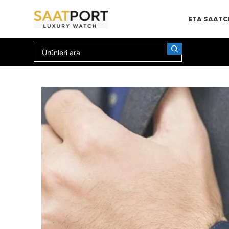
ETA SAAT
C