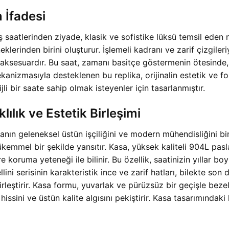
n İfadesi
 saatlerinden ziyade, klasik ve sofistike lüksü temsil eden 
eklerinden birini oluşturur. İşlemeli kadranı ve zarif çizgile
aksesuardır. Bu saat, zamanı basitçe göstermenin ötesinde, kul
mekanizmasıyla desteklenen bu replika, orijinalin estetik ve 
i bir saate sahip olmak isteyenler için tasarlanmıştır.
ılık ve Estetik Birleşimi
n geleneksel üstün işçiliğini ve modern mühendisliğini bir ar
kemmel bir şekilde yansıtır. Kasa, yüksek kaliteli 904L pasl
e koruma yeteneği ile bilinir. Bu özellik, saatinizin yıllar b
lini serisinin karakteristik ince ve zarif hatları, bilekte son
rleştirir. Kasa formu, yuvarlak ve pürüzsüz bir geçişle bezel
ssini ve üstün kalite algısını pekiştirir. Kasa tasarımındaki he