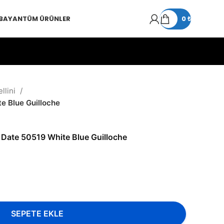
 BAYAN
TÜM ÜRÜNLER
0
₺
llini
e Blue Guilloche
 Date 50519 White Blue Guilloche
SEPETE EKLE