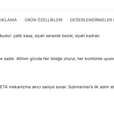
ÇIKLAMA
ÜRÜN ÖZELLIKLERI
DEĞERLENDIRMELER (
budur: çelik kasa, siyah seramik bezel, siyah kadran.
ne sadık. 40mm gövde her bileğe oturur, her kombinle uyu
ETA mekanizma akıcı saniye sunar. Submariner’a ilk adım atan