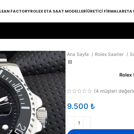
LEAN FACTORY
ROLEX ETA SAAT MODELLERI
ÜRETICI FIRMALAR
ETA
Ana Sayfa
Rolex Saatler
S
Rolex 
(
4
müşteri değerl
₺