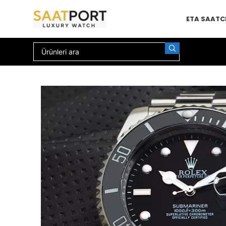
ETA SAAT
C