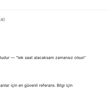
4)
mludur — “tek saat alacaksam zamansız olsun”
lar için en güvenli referans. Bilgi için