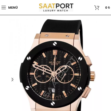
MENÜ
0
₺