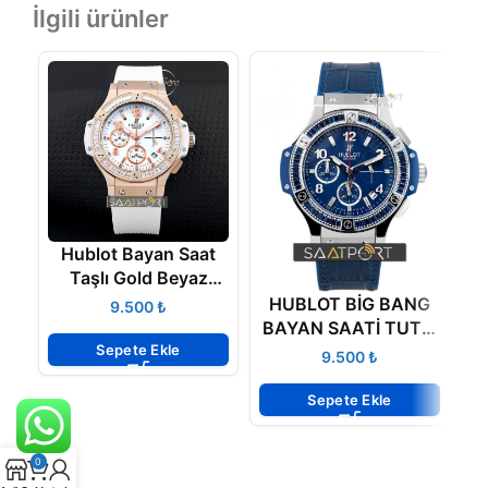
İlgili ürünler
Hublot Bayan Saat
Taşlı Gold Beyaz
Kadran
HUBLOT BİG BANG
H
₺
BAYAN SAATİ TUTTI
Sepete Ekle
FRUTTI
3
₺
341.SL.5190.LR.1901
Sepete Ekle
0