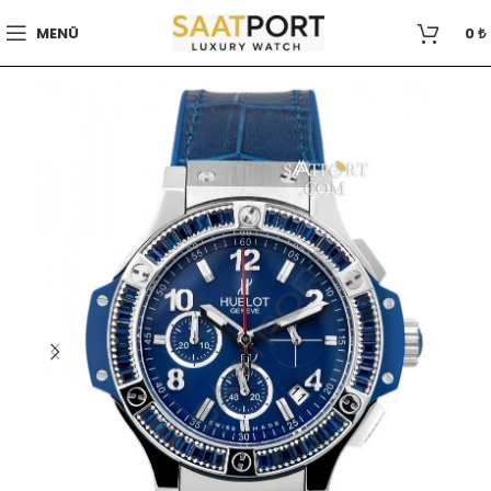
MENÜ
0
₺