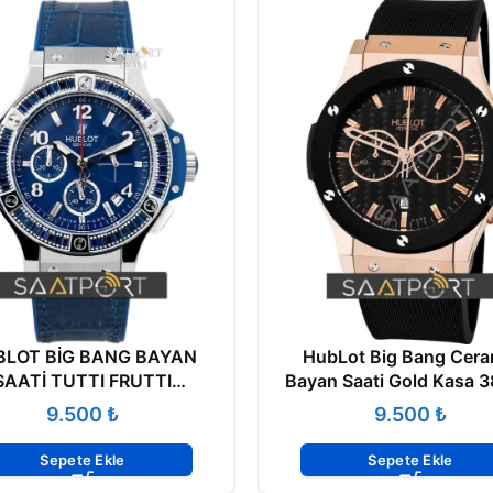
BLOT BİG BANG BAYAN
HubLot Big Bang Cera
SAATİ TUTTI FRUTTI
Bayan Saati Gold Kasa 
341.SL.5190.LR.1901
₺
₺
Sepete Ekle
Sepete Ekle