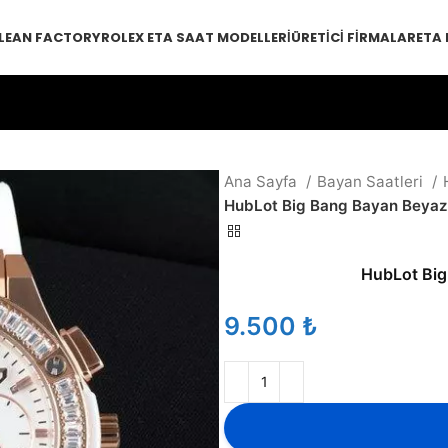
LEAN FACTORY
ROLEX ETA SAAT MODELLERI
ÜRETICI FIRMALAR
ETA
Ana Sayfa
Bayan Saatleri
HubLot Big Bang Bayan Beyaz 
HubLot Big
₺