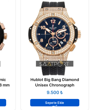
mic
Hublot Big Bang Diamond
HubL
38 mm
Unisex Chronograph
₺
Sepete Ekle