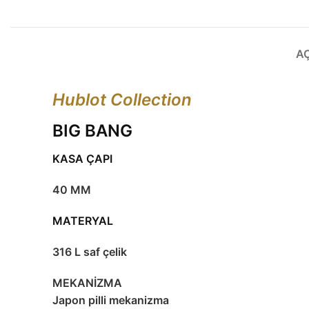
A
Hublot Collection
BIG BANG
KASA ÇAPI
40 MM
MATERYAL
316 L saf çelik
MEKANİZMA
Japon pilli mekanizma