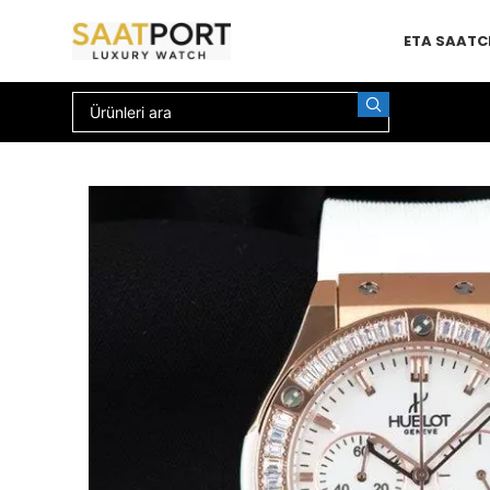
ETA SAAT
C