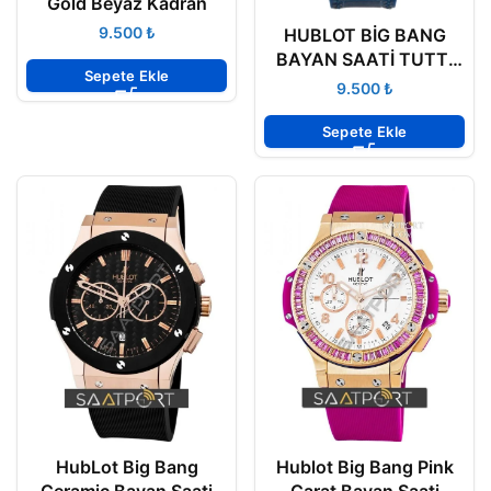
Gold Beyaz Kadran
₺
HUBLOT BİG BANG
BAYAN SAATİ TUTTI
Sepete Ekle
FRUTTI
₺
341.SL.5190.LR.1901
Sepete Ekle
HubLot Big Bang
Hublot Big Bang Pink
Ceramic Bayan Saati
Carat Bayan Saati