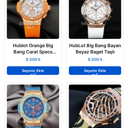
Hublot Orange Big
HubLot Big Bang Bayan
Bang Carat Specs
Beyaz Baget Taşlı
Bayan Saati
₺
₺
Sepete Ekle
Sepete Ekle