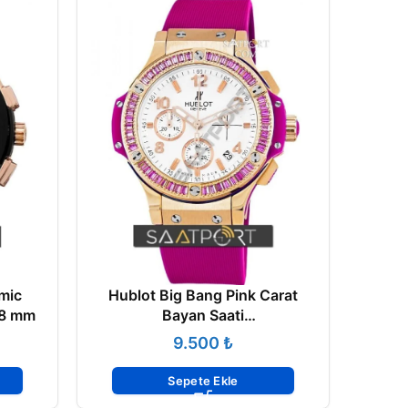
mic
Hublot Big Bang Pink Carat
HubLo
38 mm
Bayan Saati
341.PP.2010.LR.1903
₺
Sepete Ekle