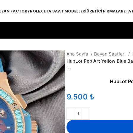
LEAN FACTORY
ROLEX ETA SAAT MODELLERI
ÜRETICI FIRMALAR
ETA
Ana Sayfa
Bayan Saatleri
HubLot Pop Art Yellow Blue Ba
HubLot Po
₺