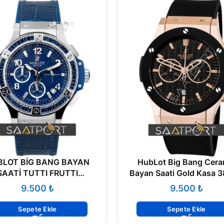
BLOT BİG BANG BAYAN
HubLot Big Bang Cera
SAATİ TUTTI FRUTTI
Bayan Saati Gold Kasa 
341.SL.5190.LR.1901
₺
₺
Sepete Ekle
Sepete Ekle