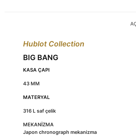
A
Hublot Collection
BIG BANG
KASA ÇAPI
43 MM
MATERYAL
316 L saf çelik
MEKANİZMA
Japon chronograph mekanizma