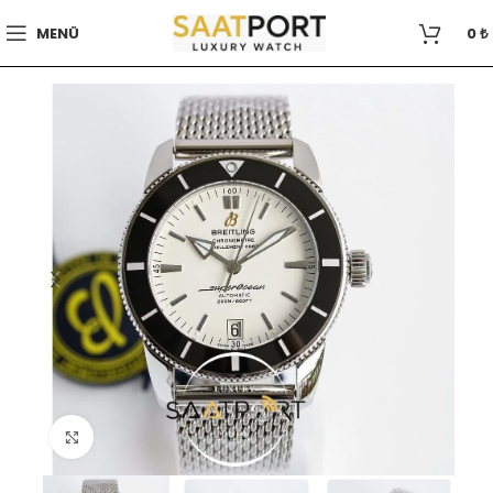
MENÜ
0
₺
Büyütmek için tıklayın