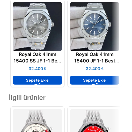
Royal Oak 41mm
Royal Oak 41mm
15400 SS JF 1-1 Best
15400 JF 1-1 Best
Edition Gray
Edition Blue Textured
₺
₺
Textured Dial on SS
Dial SWİSS 3120 V5
Bracelet A3120 V5
Sepete Ekle
Sepete Ekle
İlgili ürünler