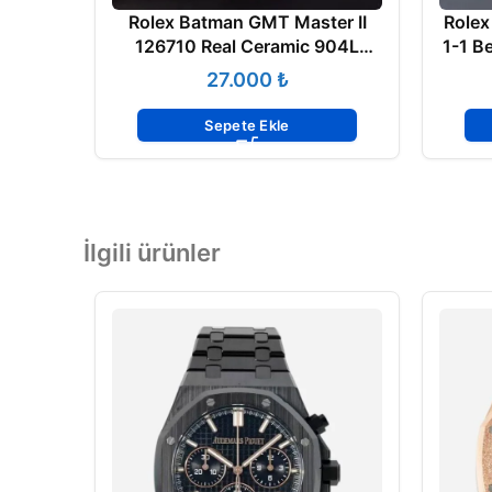
Rolex Batman GMT Master II
Rolex
126710 Real Ceramic 904L
1-1 Bes
Noob 3285 Super Clone
₺
Sepete Ekle
İlgili ürünler