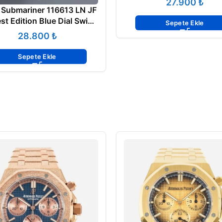
₺
 Submariner 116613 LN JF
t Edition Blue Dial Swiss
Sepete Ekle
Clon 2836
₺
Sepete Ekle