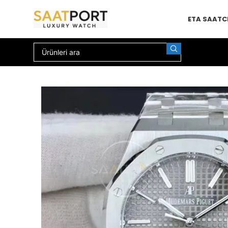
ETA SAAT
C