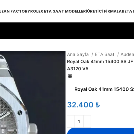
LEAN FACTORY
ROLEX ETA SAAT MODELLERI
ÜRETICI FIRMALAR
ETA
Ana Sayfa
ETA Saat
Audem
Royal Oak 41mm 15400 SS JF 1-
A3120 V5
Royal Oak 41mm 15400 SS 
₺