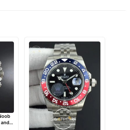
Noob
 and