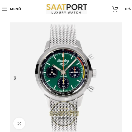
MENÜ
0
₺
Büyütmek için tıklayın