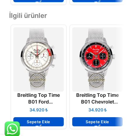
İlgili ürünler
Breitling Top Time
Breitling Top Time
B01 Ford
B01 Chevrolet
Thunderbird 41mm
Corvette 41mm
₺
₺
AB01766A1A1A1
AB01761A1K1A1
Super Clone ETA
Super Clone ETA
Sepete Ekle
Sepete Ekle