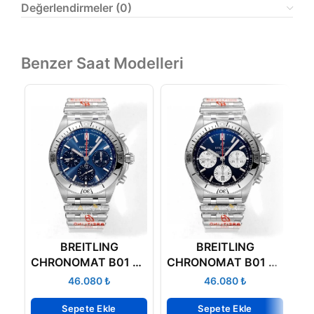
Değerlendirmeler (0)
Benzer Saat Modelleri
BREITLING
BREITLING
B
CHRONOMAT B01 42
CHRONOMAT B01 42
B
AB0134101C1A1
AB0134101B1A1
₺
₺
Sepete Ekle
Sepete Ekle