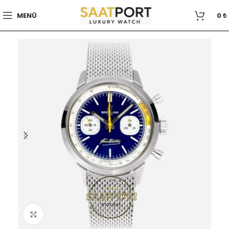
MENÜ
0
₺
Büyütmek için tıklayın