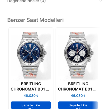
Değerlendirmeler (0)
Benzer Saat Modelleri
BREITLING
BREITLING
B
CHRONOMAT B01 42
CHRONOMAT B01 42
B
AB0134101C1A1
AB0134101B1A1
₺
₺
Sepete Ekle
Sepete Ekle