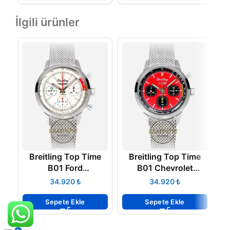
İlgili ürünler
Breitling Top Time
Breitling Top Time
B01 Ford
B01 Chevrolet
Thunderbird 41mm
Corvette 41mm
₺
₺
AB01766A1A1A1
AB01761A1K1A1
Super Clone ETA
Super Clone ETA
Sepete Ekle
Sepete Ekle