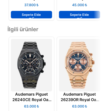
15400ST Gray Dial in
Offshore
₺
₺
DLC ETA
Chronograph Eta
K
Saat
Sepete Ekle
Sepete Ekle
İlgili ürünler
Audemars Piguet
Audemars Piguet
26240CE Royal Oak
26239OR Royal Oak
2
41mm Full Black
41mm Full Rose DDF
₺
₺
Ceramic DDF Factory
Factory Grande