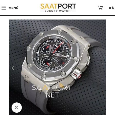
MENÜ
0
₺
Büyütmek için tıklayın