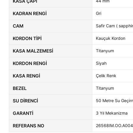
KASA ÇAPI
44 mm
KADRAN RENGI
Gri
CAM
Safir Cam ( sapphir
KORDON TIPI
Kauçuk Kordon
KASA MALZEMESI
Titanyum
KORDON RENGI
Siyah
KASA RENGI
Çelik Renk
BEZEL
Titanyum
SU DIRENCI
50 Metre Su Geçir
GARANTI
3 Yıl Mekanizma
REFERANS NO
26568IM.OO.A004