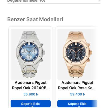
Değerlendirmeler (0)
Benzer Saat Modelleri
Audemars Piguet
Audemars Piguet
Royal Oak 26240BC
Royal Oak Rose Kasa
Mavi Kadran APS
26240OR Mavi
₺
₺
Factory 4401 Super
Kadran APS Factory
K
Clone ETA
4401 Super Clone
Sepete Ekle
Sepete Ekle