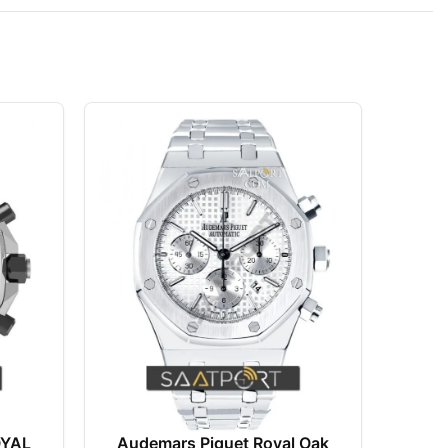
OYAL
Audemars Piguet Royal Oak