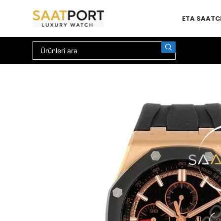
ETA SAAT
C