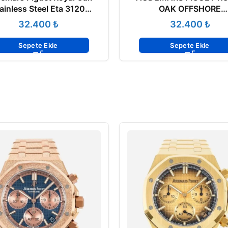
ainless Steel Eta 3120
OAK OFFSHORE
400ST.OO.1220ST.03
CHRONOGRAPH
₺
₺
26470ST.OO.A104CR
Sepete Ekle
Sepete Ekle