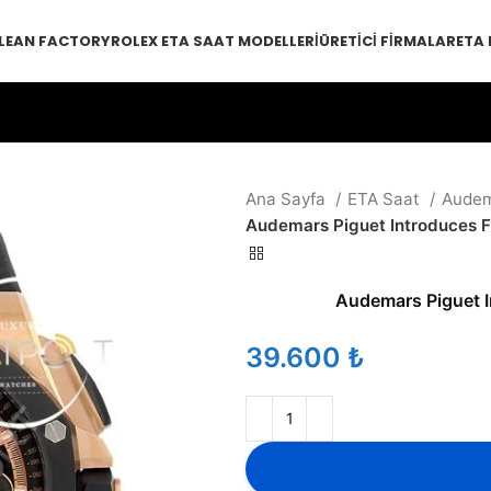
LEAN FACTORY
ROLEX ETA SAAT MODELLERI
ÜRETICI FIRMALAR
ETA
Ana Sayfa
ETA Saat
Audem
Audemars Piguet Introduces F
Audemars Piguet I
₺