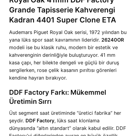
Grande Tapisserie Kahverengi
Kadran 4401 Super Clone ETA
Audemars Piguet Royal Oak serisi, 1972 yılından bu
yana lüks spor saat kavramının lideridir.
26240OR
modeli ise bu klasik ruhu, modern bir estetik ve
kahverenginin derinliğiyle buluşturuyor. 41 mm
kasa çapı, her bilekte dengeli ve güçlü bir duruş
sergilerken, rose çelik kasanın pırıltısı görenleri
kendine hayran bırakıyor.
DDF Factory Farkı: Mükemmel
Üretimin Sırrı
Üst segment saat üretiminde “üretici fabrika” her
şeydir.
DDF Factory
, lüks saat klonlama
dünyasında “altın standart” olarak kabul edilir. DDF
Factory’yi diğerlerinden ayıran en büyük özellik,