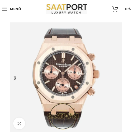
MENÜ
0
₺
Büyütmek için tıklayın