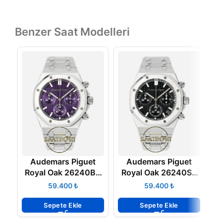
Benzer Saat Modelleri
Audemars Piguet
Audemars Piguet
Royal Oak 26240BC
Royal Oak 26240ST
R
Mor Kadran APS
Siyah Kadran APS
₺
₺
Factory 4401 Super
Factory 4401 Super
F
Clone ETA
Clone ETA
Sepete Ekle
Sepete Ekle