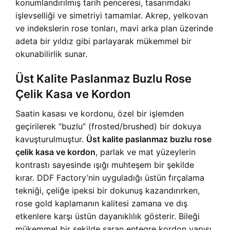
konumlandırılmış tarih penceresi, tasarımdaki
işlevselliği ve simetriyi tamamlar. Akrep, yelkovan
ve indekslerin rose tonları, mavi arka plan üzerinde
adeta bir yıldız gibi parlayarak mükemmel bir
okunabilirlik sunar.
Üst Kalite Paslanmaz Buzlu Rose
Çelik Kasa ve Kordon
Saatin kasası ve kordonu, özel bir işlemden
geçirilerek “buzlu” (frosted/brushed) bir dokuya
kavuşturulmuştur.
Üst kalite paslanmaz buzlu rose
çelik kasa ve kordon
, parlak ve mat yüzeylerin
kontrastı sayesinde ışığı muhteşem bir şekilde
kırar. DDF Factory’nin uyguladığı üstün fırçalama
tekniği, çeliğe ipeksi bir dokunuş kazandırırken,
rose gold kaplamanın kalitesi zamana ve dış
etkenlere karşı üstün dayanıklılık gösterir. Bileği
mükemmel bir şekilde saran entegre kordon yapısı