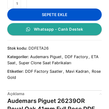
SEPETE EKLE
Whatsapp - Canlı Destek
Stok kodu:
DDFETA26
Kategoriler:
Audemars Piguet
,
DDF Factory
,
ETA
Saat
,
Super Clone Saat Fabrikaları
Etiketler:
DDF Factory Saatler
,
Mavi Kadran
,
Rose
Gold
Açıklama
Audemars Piguet 26239OR
Royal Oak 41mm Full Rose DDF