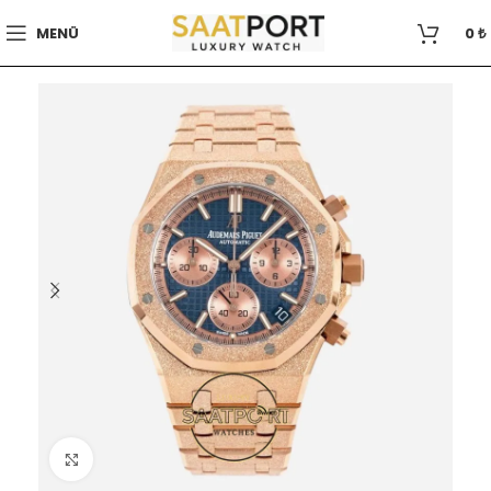
MENÜ
0
₺
Büyütmek için tıklayın