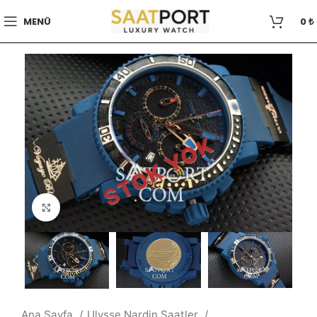
MENÜ
0
₺
STOK YOK
Büyütmek için tıklayın
Ana Sayfa
Ulysse Nardin Saatler