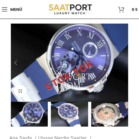
MENÜ
0
₺
STOK YOK
Büyütmek için tıklayın
Ana Sayfa
Ulysse Nardin Saatler