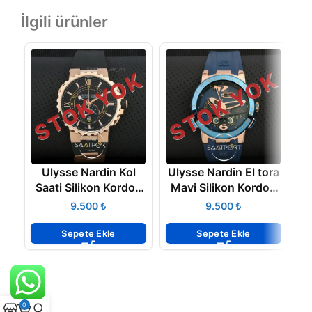
İlgili ürünler
STOK YOK
STOK YOK
Ulysse Nardin Kol
Ulysse Nardin El tora
Saati Silikon Kordon
Mavi Silikon Kordon
44 mm
Otomatik Kol saati
₺
₺
Sepete Ekle
Sepete Ekle
0