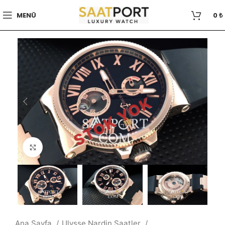
MENÜ
0
₺
STOK YOK
Büyütmek için tıklayın
Ana Sayfa
Ulysse Nardin Saatler