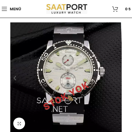
MENÜ
0
₺
STOK YOK
Büyütmek için tıklayın