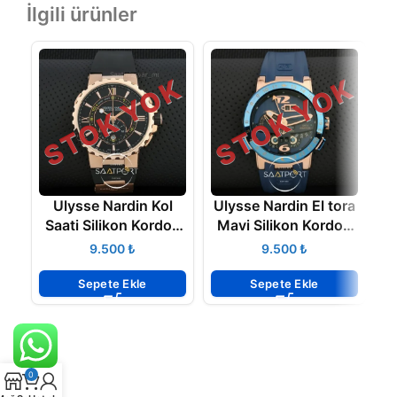
İlgili ürünler
STOK YOK
STOK YOK
Ulysse Nardin Kol
Ulysse Nardin El tora
Saati Silikon Kordon
Mavi Silikon Kordon
44 mm
Otomatik Kol saati
₺
₺
Sepete Ekle
Sepete Ekle
0