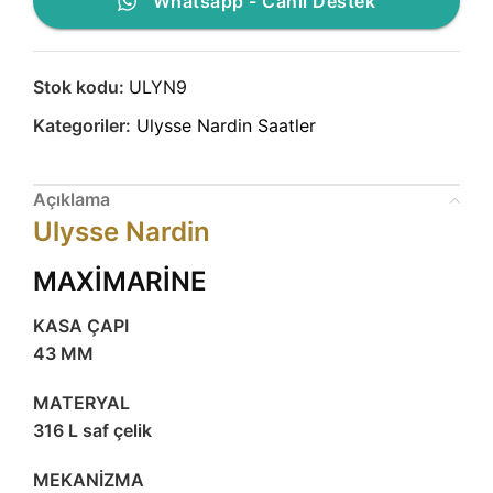
Whatsapp - Canlı Destek
Stok kodu:
ULYN9
Kategoriler:
Ulysse Nardin Saatler
Açıklama
Ulysse Nardin
MAXİMARİNE
KASA ÇAPI
43 MM
MATERYAL
316 L saf çelik
MEKANİZMA