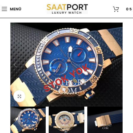
MENÜ
0
₺
STOK YOK
Büyütmek için tıklayın