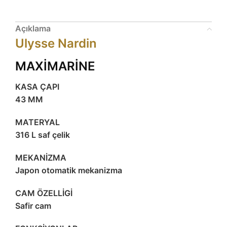
Açıklama
Ulysse Nardin
MAXİMARİNE
KASA ÇAPI
43 MM
MATERYAL
316 L saf çelik
MEKANİZMA
Japon otomatik mekanizma
CAM ÖZELLİGİ
Safir cam