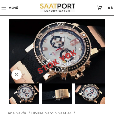
MENÜ
0
₺
STOK YOK
Büyütmek için tıklayın
Ana Sayfa
Ulysse Nardin Saatler