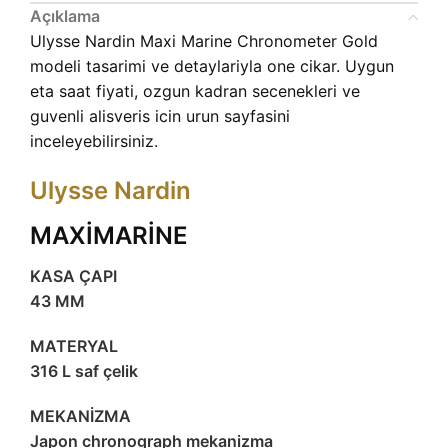
Açıklama
Ulysse Nardin Maxi Marine Chronometer Gold
modeli tasarimi ve detaylariyla one cikar. Uygun
eta saat fiyati, ozgun kadran secenekleri ve
guvenli alisveris icin urun sayfasini
inceleyebilirsiniz.
Ulysse Nardin
MAXİMARİNE
KASA ÇAPI
43 MM
MATERYAL
316 L saf çelik
MEKANİZMA
Japon chronograph mekanizma